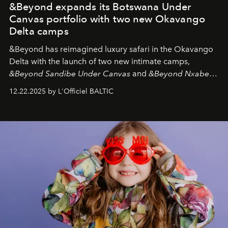
&Beyond expands its Botswana Under
Canvas portfolio with two new Okavango
Delta camps
&Beyond
has reimagined luxury safari in the Okavango
Delta with the launch of two new intimate camps,
&Beyond Sandibe Under Canvas
and
&Beyond Nxabega
Under Canvas
. Together with the newly refurbished
12.22.2025 by L'Officiel BALTIC
&Beyond Chobe Under Canvas
, they complete a
seamless seven-night circuit through Botswana’s most
iconic wild places, a journey offering a rare combination
of adventure, intimacy, and sustainability.
Botswana
Under Canvas
is not a lodge — it’s the wild, felt, heard,
and breathed — an experience where comfort and
wilderness merge so completely that you become part
of it.