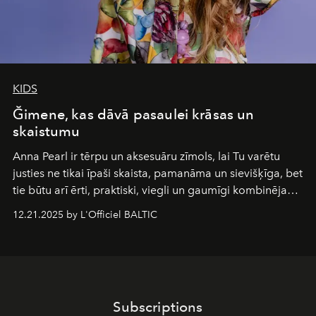
KIDS
Ğimene, kas dāvā pasaulei krāsas un
skaistumu
Anna Pearl
ir tērpu un aksesuāru zīmols, lai Tu varētu
justies ne tikai īpaši skaista, pamanāma un sievišķīga, bet
tie būtu arī ērti, praktiski, viegli un gaumīgi kombinējami
gan savā starpā, gan varētu pavadīt Tevi jebkuros dzīves
12.21.2025 by L'Officiel BALTIC
piedzīvojumos.
Subscriptions