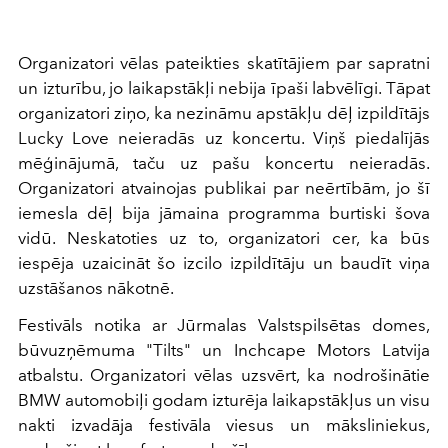
Organizatori vēlas pateikties skatītājiem par sapratni
un izturību, jo laikapstākļi nebija īpaši labvēlīgi. Tāpat
organizatori ziņo, ka nezināmu apstākļu dēļ izpildītājs
Lucky Love neieradās uz koncertu. Viņš piedalījās
mēģinājumā, taču uz pašu koncertu neieradās.
Organizatori atvainojas publikai par neērtībām, jo šī
iemesla dēļ bija jāmaina programma burtiski šova
vidū. Neskatoties uz to, organizatori cer, ka būs
iespēja uzaicināt šo izcilo izpildītāju un baudīt viņa
uzstāšanos nākotnē.
Festivāls notika ar Jūrmalas Valstspilsētas domes,
būvuzņēmuma "Tilts" un Inchcape Motors Latvija
atbalstu. Organizatori vēlas uzsvērt, ka nodrošinātie
BMW automobiļi godam izturēja laikapstākļus un visu
nakti izvadāja festivāla viesus un māksliniekus,