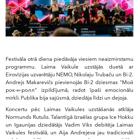
Festivāla otrā diena piedāvāja viesiem neaizmirstamu
programmu. Laima Vaikule uzstājās duetā ar
Eirovīzijas uzvarētāju NEMO, Nikolaju Trubaču un Bi-2.
Andrejs Makarevičs pievienojās Bi-2 dziesmas "Мой
рок-н-ролл" izpildījumā, radot īpaši emocionālu
mirkli. Publika bija sajūsmā, dziedāja līdzi un dejoja.
Koncertu pēc Laimas Vaikules uzstāšanās atklāja
Normunds Rutulis. Talantīgā Izraēlas grupa Ice Hokku
un Igaunijas dziedātājs Vadim Viks debitēja Laimas
Vaikules festivālā, un Aija Andrejeva jau tradicionāli