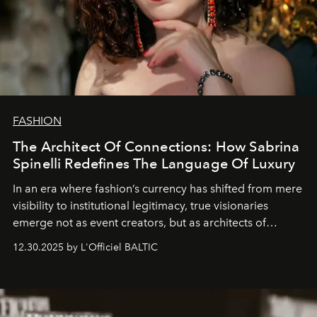
FASHION
The Architect Of Connections: How Sabrina
Spinelli Redefines The Language Of Luxury
In an era where fashion’s currency has shifted from mere
visibility to institutional legitimacy, true visionaries
emerge not as event creators, but as architects of
ecosystems.
Sabrina Spinelli
embodies this evolution—a
12.30.2025 by L'Officiel BALTIC
brand strategist with three decades of mastery in luxury,
whose work transcends consultancy to become a living
framework where creativity, commerce, and culture
converge with surgical precision.