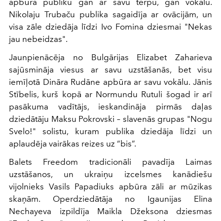
apbūra publiku gan ar savu tērpu, gan vokālu.
Nikolaju Trubaču publika sagaidīja ar ovācijām, un
visa zāle dziedāja līdzi Ivo Fomina dziesmai "Nekas
jau nebeidzas".
Jaunpienācēja no Bulgārijas Elizabet Zaharieva
sajūsmināja viesus ar savu uzstāšanās, bet visu
iemīļotā Dināra Rudāne apbūra ar savu vokālu. Jānis
Stībelis, kurš kopā ar Normundu Rutuli šogad ir arī
pasākuma vadītājs, ieskandināja pirmās daļas
dziedātāju Maksu Pokrovski – slavenās grupas "Nogu
Svelo!" solistu, kuram publika dziedāja līdzi un
aplaudēja vairākas reizes uz “bis”.
Balets Freedom tradicionāli pavadīja Laimas
uzstāšanos, un ukraiņu izcelsmes kanādiešu
vijolnieks Vasils Papadiuks apbūra zāli ar mūzikas
skaņām. Operdziedātāja no Igaunijas Elina
Nechayeva izpildīja Maikla Džeksona dziesmas