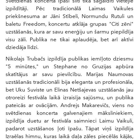
Svētdienas koncertā īpaši silti tika sagaidīti vietējie
izpildītāji. Pēc tradicionālā Laimas Vaikules
priekšnesuma ar Jāni Stībeli, Normundu Rutuli un
baletu Freedom, koncertu atklāja grupas "Citi zēni"
uzstāšanās, kura ar savu enerģiju un šarmu piepildīja
visu zāli. Publika ne tikai aplaudēja, bet arī aktīvi
dziedāja līdzi.
Nikolajs Trubačs izpildīja publikas iemīļoto dziesmu
"5 minūtes," un Stephane no Gruzijas apbūra
skatītājus ar savu pievilcību. Marijas Naumovas
uzstāšanās tradicionāli bija eleganta un profesionāla,
bet Uku Suviste un Elinas Netšajevas uzstāšanās jau
otroreizi festivāla laikā izraisīja sajūsmu, un publika
pateicās ar ovācijām. Andrejs Makarevičs, viens no
svētdienas koncerta galvenajiem māksliniekiem,
izpildīja duetu ar festivāla saimnieci Laimu Vaikuli,
padarot uzstāšanos ļoti īpašu. Tāpat viņš izpildīja
Izraēlas himnu, kuras laikā daļa zāles piecēlās kājās,