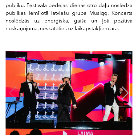
publiku. Festivāla pēdējās dienas otro daļu noslēdza
publikas iemīļotā latviešu grupa Musiqq. Koncerts
noslēdzās uz enerģiska, gaiša un ļoti pozitīva
noskaņojuma, neskatoties uz laikapstākļiem ārā.