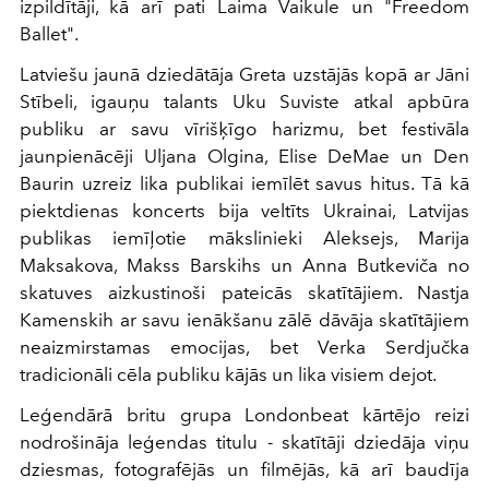
izpildītāji, kā arī pati Laima Vaikule un "Freedom
Ballet".
Latviešu jaunā dziedātāja Greta uzstājās kopā ar Jāni
Stībeli, igauņu talants Uku Suviste atkal apbūra
publiku ar savu vīrišķīgo harizmu, bet festivāla
jaunpienācēji Uljana Olgina, Elise DeMae un Den
Baurin uzreiz lika publikai iemīlēt savus hitus. Tā kā
piektdienas koncerts bija veltīts Ukrainai, Latvijas
publikas iemīļotie mākslinieki Aleksejs, Marija
Maksakova, Makss Barskihs un Anna Butkeviča no
skatuves aizkustinoši pateicās skatītājiem. Nastja
Kamenskih ar savu ienākšanu zālē dāvāja skatītājiem
neaizmirstamas emocijas, bet Verka Serdjučka
tradicionāli cēla publiku kājās un lika visiem dejot.
Leģendārā britu grupa Londonbeat kārtējo reizi
nodrošināja leģendas titulu - skatītāji dziedāja viņu
dziesmas, fotografējās un filmējās, kā arī baudīja