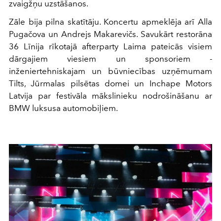
zvaigžņu uzstāšanos.
Zāle bija pilna skatītāju. Koncertu apmeklēja arī Alla
Pugačova un Andrejs Makarevičs. Savukārt restorāna
36 Līnija rīkotajā afterparty Laima pateicās visiem
dārgajiem viesiem un sponsoriem -
inženiertehniskajam un būvniecības uzņēmumam
Tilts, Jūrmalas pilsētas domei un Inchape Motors
Latvija par festivāla mākslinieku nodrošināšanu ar
BMW luksusa automobiļiem.