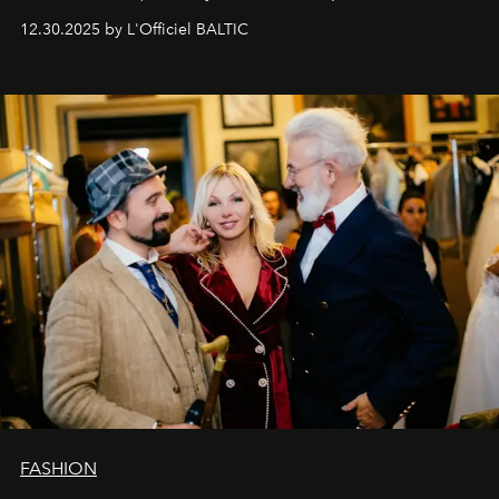
pārdzīvots šo gandrīz 20 gadu laikā, veidojot žurnālu.
12.30.2025 by L'Officiel BALTIC
Šajā brīdī mums svarīgi pateikties visiem, kas bija kopā
ar mums. Tās nav atvadas, bet gan cita, jauna ceļa
sākums. Ar vissirsnīgākajiem laba vēlējumiem jūsu
L’Officiel Baltic
komanda.
FASHION