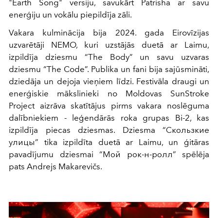
"Earth Song" versiju, savukārt Patrisha ar savu
enerģiju un vokālu piepildīja zāli.
Vakara kulminācija bija 2024. gada Eirovīzijas
uzvarētāji NEMO, kuri uzstājās duetā ar Laimu,
izpildīja dziesmu “The Body” un savu uzvaras
dziesmu “The Code”. Publika un fani bija sajūsmināti,
dziedāja un dejoja vieņiem līdzi. Festivāla draugi un
enerģiskie mākslinieki no Moldovas SunStroke
Project aizrāva skatītājus pirms vakara noslēguma
dalībniekiem - leģendārās roka grupas Bi-2, kas
izpildīja piecas dziesmas. Dziesma “Скользкие
улицы” tika izpildīta duetā ar Laimu, un ģitāras
pavadījumu dziesmai “Мой рок-н-ролл” spēlēja
pats Andrejs Makarevičs.