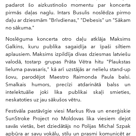
padarot šo aizkustinošo momentu par koncerta
pirmās daļas naglu. Intars Busulis noslēdza pirmo
daļu ar dziesmām "Brīvdienas," "Debesis" un "Sākam
no sākuma."
Noslēguma koncerta otro daļu atklāja Maksims
Galkins, kuru publika sagaidīja ar īpaši siltiem
aplausiem. Maksims izpildīja divas dziesmas latviešu
valodā, tostarp grupas Prāta Vētra hitu "Plaukstas
lieluma pavasaris," kā arī uzstājās ar nelielu stand-up
šovu, parodējot Maestro Raimonda Paula balsi.
Smalkais humors, precīzi atdarinātā balss un
intelektuālie joki lika publikai skaļi smieties,
neskatoties uz jau sākušos vētru.
Festivāla pastāvīgie viesi Markus Riva un enerģiskie
SunStroke Project no Moldovas lika viesiem dejot
savās vietās, bet dziedātājs no Polijas Michal Szpak
apbūra ar savu vokālu, stilu un prasmi komunicēt ar