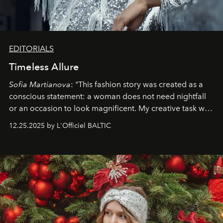
EDITORIALS
Timeless Allure
Sofia Martianova
: "This fashion story was created as a
conscious statement: a woman does not need nightfall
or an occasion to look magnificent. My creative task was
to capture
Timeless Allure
in daylight, to show luxury
12.25.2025 by L'Officiel BALTIC
that lives freely, confidently, and without permission. I
wanted her to feel radiant under the sun, where
elegance is not hidden by darkness but revealed
through clarity, movement, and presence."