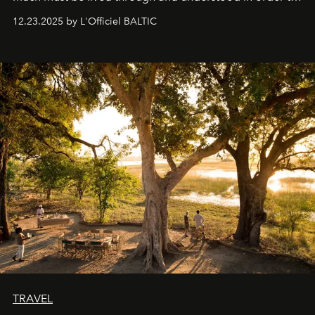
preserve that crystal clarity of awareness, which not
12.23.2025 by L'Officiel BALTIC
everyone sees at once, not everyone understands
immediately, and not everyone is ready to accept right
away. Time is essential, for beneath countless irresistible
masks, something truly beautiful hides modestly, without
seeking attention. To perceive the real essence, one
needs the art of reinterpretation. We have named this
look "Olivante".
TRAVEL