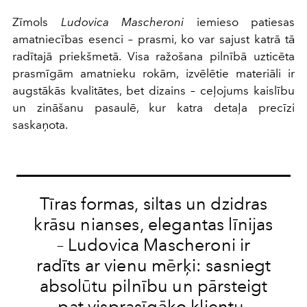
Zīmols
Ludovica Mascheroni
iemieso patiesas
amatniecības esenci – prasmi, ko var sajust katrā tā
radītajā priekšmetā. Visa ražošana pilnībā uzticēta
prasmīgām amatnieku rokām, izvēlētie materiāli ir
augstākās kvalitātes, bet dizains – ceļojums kaislību
un zināšanu pasaulē, kur katra detaļa precīzi
saskaņota.
Tīras formas, siltas un dzidras
krāsu nianses, elegantas līnijas
– Ludovica Mascheroni ir
radīts ar vienu mērķi: sasniegt
absolūtu pilnību un pārsteigt
pat visprasīgāko klientu.