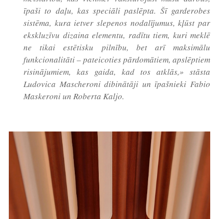
īpaši to daļu, kas speciāli paslēpta. Šī garderobes
sistēma, kura ietver slepenos nodalījumus, kļūst par
ekskluzīvu dizaina elementu, radītu tiem, kuri meklē
ne tikai estētisku pilnību, bet arī maksimālu
funkcionalitāti – pateicoties pārdomātiem, apslēptiem
risinājumiem, kas gaida, kad tos atklās,» stāsta
Ludovica Mascheroni dibinātāji un īpašnieki Fabio
Maskeroni un Roberta Kaljo.