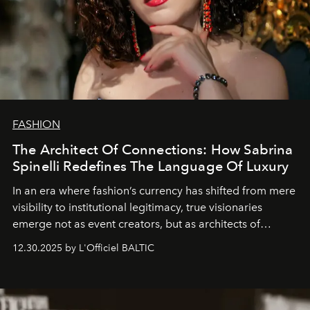
FASHION
The Architect Of Connections: How Sabrina
Spinelli Redefines The Language Of Luxury
In an era where fashion’s currency has shifted from mere
visibility to institutional legitimacy, true visionaries
emerge not as event creators, but as architects of
ecosystems.
Sabrina Spinelli
embodies this evolution—a
12.30.2025 by L'Officiel BALTIC
brand strategist with three decades of mastery in luxury,
whose work transcends consultancy to become a living
framework where creativity, commerce, and culture
converge with surgical precision.