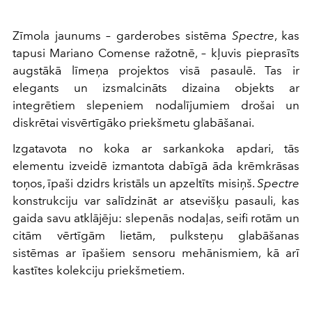
Zīmola jaunums – garderobes sistēma
Spectre
, kas
tapusi Mariano Comense ražotnē, – kļuvis pieprasīts
augstākā līmeņa projektos visā pasaulē. Tas ir
elegants un izsmalcināts dizaina objekts ar
integrētiem slepeniem nodalījumiem drošai un
diskrētai visvērtīgāko priekšmetu glabāšanai.
Izgatavota no koka ar sarkankoka apdari, tās
elementu izveidē izmantota dabīgā āda krēmkrāsas
toņos, īpaši dzidrs kristāls un apzeltīts misiņš.
Spectre
konstrukciju var salīdzināt ar atsevišķu pasauli, kas
gaida savu atklājēju: slepenās nodaļas, seifi rotām un
citām vērtīgām lietām, pulksteņu glabāšanas
sistēmas ar īpašiem sensoru mehānismiem, kā arī
kastītes kolekciju priekšmetiem.