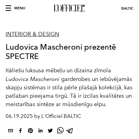
MENU
BALTIC
INTERIOR & DESIGN
Ludovica Mascheroni prezentē
SPECTRE
Itāliešu luksusa mēbeļu un dizaina zīmola
Ludovica Mascheroni
garderobes un iebūvējamās
skapju sistēmas ir stila pērle plašajā kolekcijā, kas
patlaban pieejama tirgū. Tā ir izcilas kvalitātes un
meistarības sintēze ar mūsdienīgu elpu.
06.19.2025 by L'Officiel BALTIC