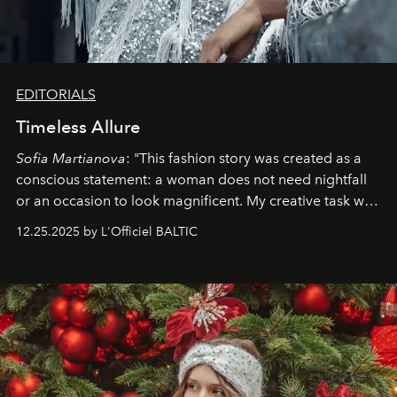
EDITORIALS
Timeless Allure
Sofia Martianova
: "This fashion story was created as a
conscious statement: a woman does not need nightfall
or an occasion to look magnificent. My creative task was
to capture
Timeless Allure
in daylight, to show luxury
12.25.2025 by L'Officiel BALTIC
that lives freely, confidently, and without permission. I
wanted her to feel radiant under the sun, where
elegance is not hidden by darkness but revealed
through clarity, movement, and presence."