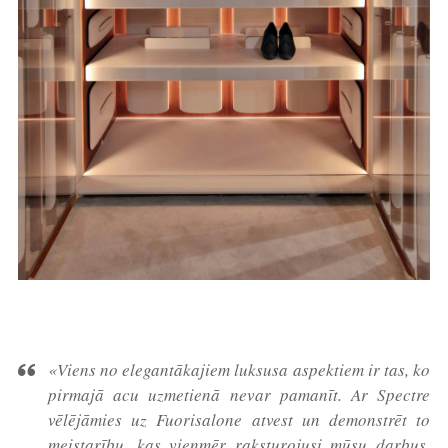
«Viens no elegantākajiem luksusa aspektiem ir tas, ko
pirmajā acu uzmetienā nevar pamanīt. Ar Spectre
vēlējāmies uz Fuorisalone atvest un demonstrēt to
meistarību, kas vienmēr raksturojusi mūsu darbus,