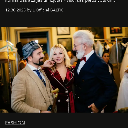
komandas atziņas un izjūtas – visu, kas piedzīvots un
pārdzīvots šo gandrīz 20 gadu laikā, veidojot žurnālu.
12.30.2025 by L'Officiel BALTIC
Šajā brīdī mums svarīgi pateikties visiem, kas bija kopā
ar mums. Tās nav atvadas, bet gan cita, jauna ceļa
sākums. Ar vissirsnīgākajiem laba vēlējumiem jūsu
L’Officiel Baltic
komanda.
FASHION