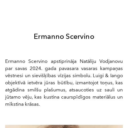
Ermanno Scervino
Ermanno Scervino apstiprināja Natāliju Vodjanovu
par savas 2024. gada pavasara vasaras kampaņas
vēstnesi un sievišķības vīzijas simbolu. Luigi & Iango
objektīvā ietvēra jūras būtību, izmantojot toņus, kas
atgādina smilšu plašumus, atsaucoties uz sauli un
jūtamo vēju, kas kustina caurspīdīgos materiālus un
mīkstina krāsas.