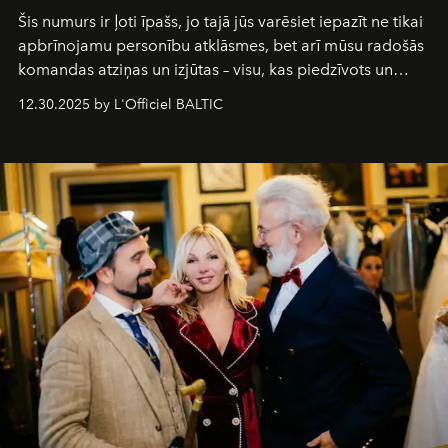
Šis numurs ir ļoti īpašs, jo tajā jūs varēsiet iepazīt ne tikai
apbrīnojamu personību atklāsmes, bet arī mūsu radošās
komandas atziņas un izjūtas – visu, kas piedzīvots un
pārdzīvots šo gandrīz 20 gadu laikā, veidojot žurnālu.
12.30.2025 by L'Officiel BALTIC
Šajā brīdī mums svarīgi pateikties visiem, kas bija kopā
ar mums. Tās nav atvadas, bet gan cita, jauna ceļa
sākums. Ar vissirsnīgākajiem laba vēlējumiem jūsu
L’Officiel Baltic
komanda.