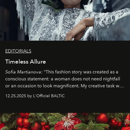
EDITORIALS
Timeless Allure
Sofia Martianova
: "This fashion story was created as a
conscious statement: a woman does not need nightfall
or an occasion to look magnificent. My creative task was
to capture
Timeless Allure
in daylight, to show luxury
12.25.2025 by L'Officiel BALTIC
that lives freely, confidently, and without permission. I
wanted her to feel radiant under the sun, where
elegance is not hidden by darkness but revealed
through clarity, movement, and presence."