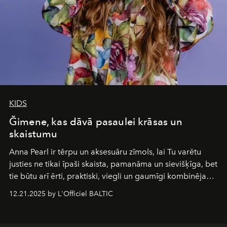
KIDS
Ğimene, kas dāvā pasaulei krāsas un
skaistumu
Anna Pearl
ir tērpu un aksesuāru zīmols, lai Tu varētu
justies ne tikai īpaši skaista, pamanāma un sievišķīga, bet
tie būtu arī ērti, praktiski, viegli un gaumīgi kombinējami
gan savā starpā, gan varētu pavadīt Tevi jebkuros dzīves
12.21.2025 by L'Officiel BALTIC
piedzīvojumos.