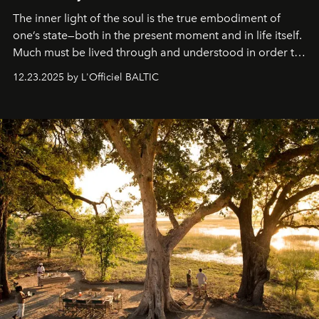
The inner light of the soul is the true embodiment of
one’s state—both in the present moment and in life itself.
Much must be lived through and understood in order to
preserve that crystal clarity of awareness, which not
12.23.2025 by L'Officiel BALTIC
everyone sees at once, not everyone understands
immediately, and not everyone is ready to accept right
away. Time is essential, for beneath countless irresistible
masks, something truly beautiful hides modestly, without
seeking attention. To perceive the real essence, one
needs the art of reinterpretation. We have named this
look "Olivante".