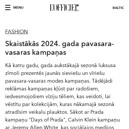
MENU
BALTIC
FASHION
Skaistākās 2024. gada pavasara-
vasaras kampaņas
Kā katru gadu, gada aukstākajā sezonā luksusa
zīmoli prezentēs jaunās sieviešu un vīriešu
pavasara-vasaras modes kampaņas. Tādējādi
reklāmas kampaņas kļūst par radošiem,
iedvesmojošiem vīziju tēliem, kas veidoti, lai
vēstītu par kolekcijām, kuras nākamajā sezonā
atradīsim veikalu plauktos. Sākot ar Prada
kampaņu "Days of Prada", Calvin Klein kampaņu
ar Jeremy Allen White, kas sociālajos medijos