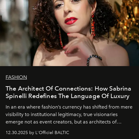
FASHION
The Architect Of Connections: How Sabrina
Spinelli Redefines The Language Of Luxury
In an era where fashion’s currency has shifted from mere
visibility to institutional legitimacy, true visionaries
emerge not as event creators, but as architects of
ecosystems.
Sabrina Spinelli
embodies this evolution—a
12.30.2025 by L'Officiel BALTIC
brand strategist with three decades of mastery in luxury,