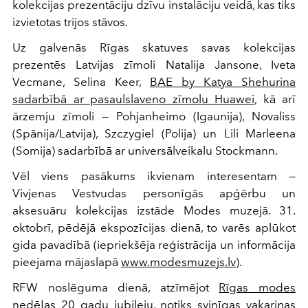
kolekcijas prezentāciju dzīvu instalāciju veidā, kas tiks
izvietotas trijos stāvos.
Uz galvenās Rīgas skatuves savas kolekcijas
prezentēs Latvijas zīmoli Natalija Jansone, Iveta
Vecmane, Selina Keer,
BAE by Katya Shehurina
sadarbībā ar pasaulslaveno zīmolu Huawei
, kā arī
ārzemju zīmoli — Pohjanheimo (Igaunija), Novaliss
(Spānija/Latvija), Szczygiel (Polija) un Lili Marleena
(Somija) sadarbībā ar universālveikalu Stockmann.
Vēl viens pasākums ikvienam interesentam —
Vivjenas Vestvudas personīgās apģērbu un
aksesuāru kolekcijas izstāde Modes muzejā. 31.
oktobrī, pēdējā ekspozīcijas dienā, to varēs aplūkot
gida pavadībā (iepriekšēja reģistrācija un informācija
pieejama mājaslapā
www.modesmuzejs.lv
).
RFW noslēguma dienā, atzīmējot
Rīgas modes
nedēļas 20 gadu jubileju
, notiks svinīgas vakariņas