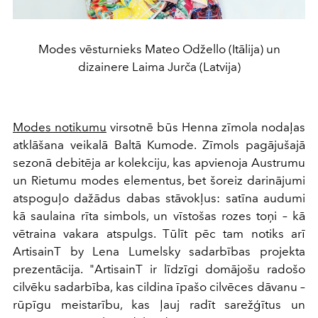
Modes vēsturnieks Mateo Odžello (Itālija) un
dizainere Laima Jurča (Latvija)
Modes notikumu
virsotnē būs Henna zīmola nodaļas
atklāšana veikalā Baltā Kumode. Zīmols pagājušajā
sezonā debitēja ar kolekciju, kas apvienoja Austrumu
un Rietumu modes elementus, bet šoreiz darinājumi
atspoguļo dažādus dabas stāvokļus: satīna audumi
kā saulaina rīta simbols, un vīstošas rozes toņi – kā
vētraina vakara atspulgs. Tūlīt pēc tam notiks arī
ArtisainT by Lena Lumelsky sadarbības projekta
prezentācija. "ArtisainT ir līdzīgi domājošu radošo
cilvēku sadarbība, kas cildina īpašo cilvēces dāvanu –
rūpīgu meistarību, kas ļauj radīt sarežģītus un