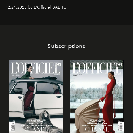
gan savā starpā, gan varētu pavadīt Tevi jebkuros dzīves
12.21.2025 by L'Officiel BALTIC
piedzīvojumos.
Subscriptions