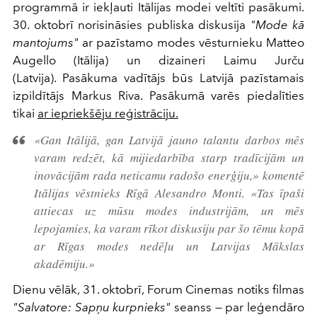
programmā ir iekļauti Itālijas modei veltīti pasākumi.
30. oktobrī norisināsies publiska diskusija
"Mode kā
mantojums"
ar pazīstamo modes vēsturnieku Matteo
Augello (Itālija) un dizaineri Laimu Jurču
(Latvija).
Pasākuma vadītājs būs Latvijā pazīstamais
izpildītājs Markus Riva. Pasākumā varēs piedalīties
tikai
ar iepriekšēju reģistrāciju.
«Gan Itālijā, gan Latvijā jauno talantu darbos mēs
varam redzēt, kā mijiedarbība starp tradīcijām un
inovācijām rada neticamu radošo enerģiju,» komentē
Itālijas vēstnieks Rīgā Alesandro Monti. «Tas īpaši
attiecas uz mūsu modes industrijām, un mēs
lepojamies, ka varam rīkot diskusiju par šo tēmu kopā
ar Rīgas modes nedēļu un Latvijas Mākslas
akadēmiju.»
Dienu vēlāk, 31. oktobrī, Forum Cinemas notiks filmas
"Salvatore: Sapņu kurpnieks"
seanss — par leģendāro