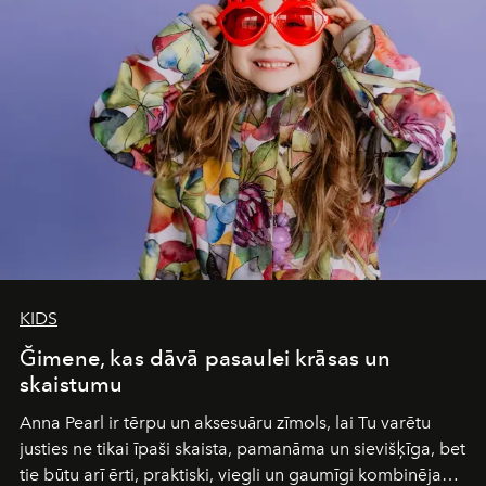
Under Canvas
is not a lodge — it’s the wild, felt, heard,
and breathed — an experience where comfort and
wilderness merge so completely that you become part
of it.
KIDS
Ğimene, kas dāvā pasaulei krāsas un
skaistumu
Anna Pearl
ir tērpu un aksesuāru zīmols, lai Tu varētu
justies ne tikai īpaši skaista, pamanāma un sievišķīga, bet
tie būtu arī ērti, praktiski, viegli un gaumīgi kombinējami