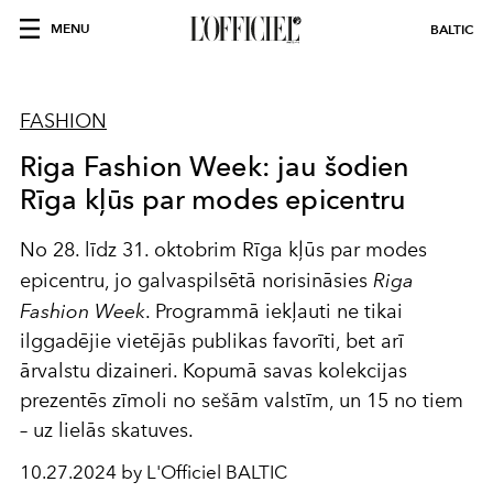
MENU
BALTIC
FASHION
Riga Fashion Week: jau šodien
Rīga kļūs par modes epicentru
No 28. līdz 31. oktobrim Rīga kļūs par modes
epicentru, jo galvaspilsētā norisināsies
Riga
Fashion Week
. Programmā iekļauti ne tikai
ilggadējie vietējās publikas favorīti, bet arī
ārvalstu dizaineri. Kopumā savas kolekcijas
prezentēs zīmoli no sešām valstīm, un 15 no tiem
– uz lielās skatuves.
10.27.2024 by L'Officiel BALTIC