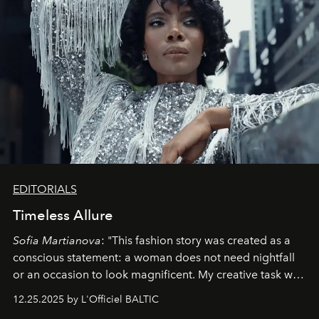
EDITORIALS
Timeless Allure
Sofia Martianova
: "This fashion story was created as a
conscious statement: a woman does not need nightfall
or an occasion to look magnificent. My creative task was
to capture
Timeless Allure
in daylight, to show luxury
12.25.2025 by L'Officiel BALTIC
that lives freely, confidently, and without permission. I