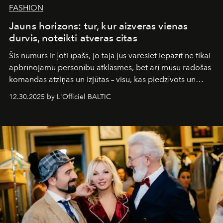
FASHION
Jauns horizons: tur, kur aizveras vienas
durvis, noteikti atveras citas
Šis numurs ir ļoti īpašs, jo tajā jūs varēsiet iepazīt ne tikai
apbrīnojamu personību atklāsmes, bet arī mūsu radošās
komandas atziņas un izjūtas – visu, kas piedzīvots un
pārdzīvots šo gandrīz 20 gadu laikā, veidojot žurnālu.
12.30.2025 by L'Officiel BALTIC
Šajā brīdī mums svarīgi pateikties visiem, kas bija kopā
ar mums. Tās nav atvadas, bet gan cita, jauna ceļa
sākums. Ar vissirsnīgākajiem laba vēlējumiem jūsu
L’Officiel Baltic
komanda.