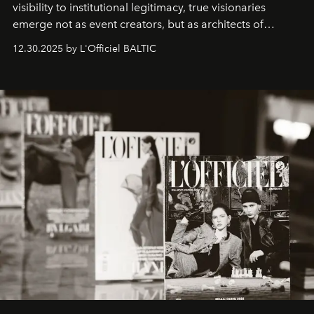
visibility to institutional legitimacy, true visionaries
emerge not as event creators, but as architects of
ecosystems.
Sabrina Spinelli
embodies this evolution—a
12.30.2025 by L'Officiel BALTIC
brand strategist with three decades of mastery in luxury,
whose work transcends consultancy to become a living
framework where creativity, commerce, and culture
converge with surgical precision.