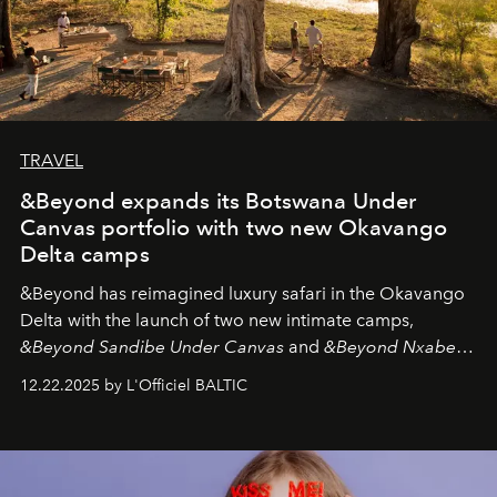
TRAVEL
&Beyond expands its Botswana Under
Canvas portfolio with two new Okavango
Delta camps
&Beyond
has reimagined luxury safari in the Okavango
Delta with the launch of two new intimate camps,
&Beyond Sandibe Under Canvas
and
&Beyond Nxabega
Under Canvas
. Together with the newly refurbished
12.22.2025 by L'Officiel BALTIC
&Beyond Chobe Under Canvas
, they complete a
seamless seven-night circuit through Botswana’s most
iconic wild places, a journey offering a rare combination
of adventure, intimacy, and sustainability.
Botswana