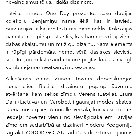
nevainojamus tēlus," dalās dizainere.
Latvijas zīmols One Day prezentēs savu debijas
kolekciju Benjamiņu nama ēkā, kas ir latviešu
buržuāzijas laika arhitektūras piemineklis. Kolekcijas
pamatā ir nepiespiests stils, kas harmoniski apvieno
dabas skaistumu un mūžīgu dizainu. Katrs elements
ir rūpīgi pārdomāts, ņemot vērā klasiskos sieviešu
siluetus, un mīkstie audumi un spilgtās krāsas ir viegli
kombinējamas neatkarīgi no sezonas.
Atklāšanas dienā Zunda Towers debesskrāpjos
norisināsies Baltijas dizaineru pop-up šovrūma
atvēršana, kam sekos zīmolu Verens (Latvija), Laura
Daili (Lietuva) un Carolxott (Igaunija) modes skates.
Diena noslēgsies Amoralle veikalā, kur viesiem būs
iespēja novērtēt vienu no sievišķīgākajiem Latvijas
zīmoliem sadarbībā ar dizaineri Fjodoru Podgorniju
(agrāk FYODOR GOLAN radošais direktors) — jaunas