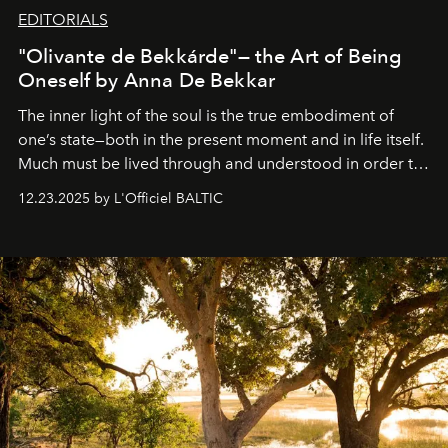
EDITORIALS
"Olivante de Bekkárde"— the Art of Being
Oneself by Anna De Bekkar
The inner light of the soul is the true embodiment of
one’s state—both in the present moment and in life itself.
Much must be lived through and understood in order to
preserve that crystal clarity of awareness, which not
12.23.2025 by L'Officiel BALTIC
everyone sees at once, not everyone understands
immediately, and not everyone is ready to accept right
away. Time is essential, for beneath countless irresistible
masks, something truly beautiful hides modestly, without
seeking attention. To perceive the real essence, one
needs the art of reinterpretation. We have named this
look "Olivante".