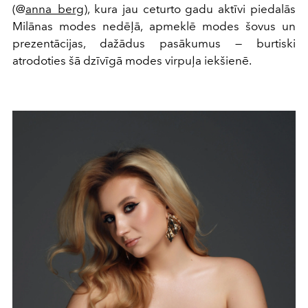
(@
anna_berg
), kura jau ceturto gadu aktīvi piedalās
Milānas modes nedēļā, apmeklē modes šovus un
prezentācijas, dažādus pasākumus — burtiski
atrodoties šā dzīvīgā modes virpuļa iekšienē.