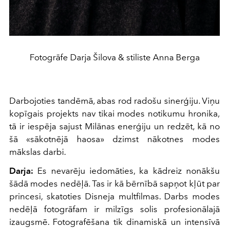
Fotogrāfe Darja Šilova & stiliste Anna Berga
Darbojoties tandēmā, abas rod radošu sinerģiju. Viņu
kopīgais projekts nav tikai modes notikumu hronika,
tā ir iespēja sajust Milānas enerģiju un redzēt, kā no
šā «sākotnējā haosa» dzimst nākotnes modes
mākslas darbi.
Darja:
Es nevarēju iedomāties, ka kādreiz nonākšu
šādā modes nedēļā. Tas ir kā bērnībā sapņot kļūt par
princesi, skatoties Disneja multfilmas. Darbs modes
nedēļā fotogrāfam ir milzīgs solis profesionālajā
izaugsmē. Fotografēšana tik dinamiskā un intensīvā