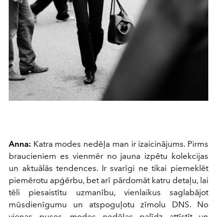
Anna:
Katra modes nedēļa man ir izaicinājums. Pirms
braucieniem es vienmēr no jauna izpētu kolekcijas
un aktuālās tendences. Ir svarīgi ne tikai piemeklēt
piemērotu apģērbu, bet arī pārdomāt katru detaļu, lai
tēli piesaistītu uzmanību, vienlaikus saglabājot
mūsdienīgumu un atspoguļotu zīmolu DNS. No
vienas puses, modes nedēļas palīdz attīstīt un