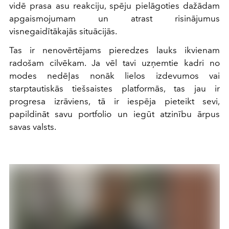
vidē prasa asu reakciju, spēju pielāgoties dažādam
apgaismojumam un atrast risinājumus
visnegaidītākajās situācijās.
Tas ir nenovērtējams pieredzes lauks ikvienam
radošam cilvēkam. Ja vēl tavi uzņemtie kadri no
modes nedēļas nonāk lielos izdevumos vai
starptautiskās tiešsaistes platformās, tas jau ir
progresa izrāviens, tā ir iespēja pieteikt sevi,
papildināt savu portfolio un iegūt atzinību ārpus
savas valsts.