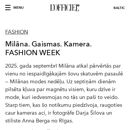
MENU
BALTIC
FASHION
Milāna. Gaismas. Kamera.
FASHION WEEK
2025. gada septembrī Milāna atkal pārvērtās par
vienu no iespaidīgākajām šovu skatuvēm pasaulē
— Milānas modes nedēļu. Uz septiņām dienām
pilsēta kļuva par magnētu visiem, kuru dzīve ir
mode, kuri iedvesmojas no tās un paši to veido.
Starp tiem, kas šo notikumu piedzīvoja, raugoties
caur kameras aci, ir fotogrāfe Darja Šilova un
stiliste Anna Berga no Rīgas.