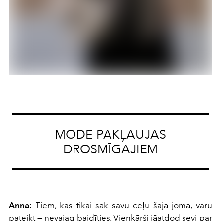
MODE PAKĻAUJAS
DROSMĪGAJIEM
Anna:
Tiem, kas tikai sāk savu ceļu šajā jomā, varu
pateikt — nevajag baidīties. Vienkārši jāatdod sevi par