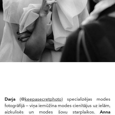
Darja
(@
keepasecretphoto
) specializējas modes
fotogrāfijā — viņa iemūžina modes cienītājus uz ielām,
aizkulisēs un modes šovu starplaikos.
Anna