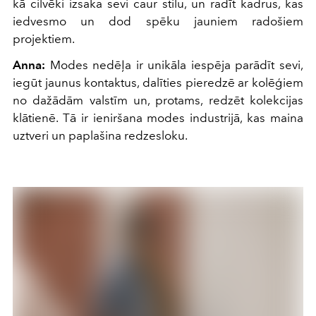
kā cilvēki izsaka sevi caur stilu, un radīt kadrus, kas
iedvesmo un dod spēku jauniem radošiem
projektiem.
Anna:
Modes nedēļa ir unikāla iespēja parādīt sevi,
iegūt jaunus kontaktus, dalīties pieredzē ar kolēģiem
no dažādām valstīm un, protams, redzēt kolekcijas
klātienē. Tā ir ieniršana modes industrijā, kas maina
uztveri un paplašina redzesloku.