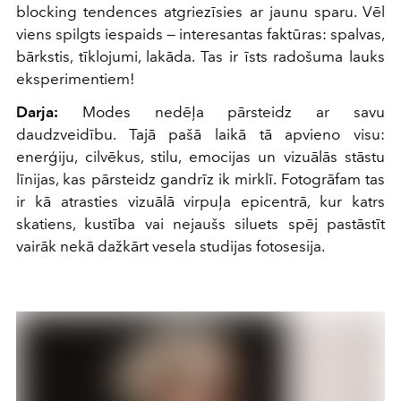
blocking tendences atgriezīsies ar jaunu sparu. Vēl
viens spilgts iespaids — interesantas faktūras: spalvas,
bārkstis, tīklojumi, lakāda. Tas ir īsts radošuma lauks
eksperimentiem!
Darja:
Modes nedēļa pārsteidz ar savu
daudzveidību. Tajā pašā laikā tā apvieno visu:
enerģiju, cilvēkus, stilu, emocijas un vizuālās stāstu
līnijas, kas pārsteidz gandrīz ik mirklī. Fotogrāfam tas
ir kā atrasties vizuālā virpuļa epicentrā, kur katrs
skatiens, kustība vai nejaušs siluets spēj pastāstīt
vairāk nekā dažkārt vesela studijas fotosesija.