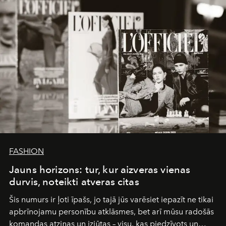
FASHION
Jauns horizons: tur, kur aizveras vienas
durvis, noteikti atveras citas
Šis numurs ir ļoti īpašs, jo tajā jūs varēsiet iepazīt ne tikai
apbrīnojamu personību atklāsmes, bet arī mūsu radošās
komandas atziņas un izjūtas – visu, kas piedzīvots un