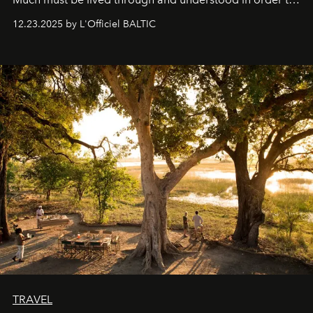
preserve that crystal clarity of awareness, which not
12.23.2025 by L'Officiel BALTIC
everyone sees at once, not everyone understands
immediately, and not everyone is ready to accept right
away. Time is essential, for beneath countless irresistible
masks, something truly beautiful hides modestly, without
seeking attention. To perceive the real essence, one
needs the art of reinterpretation. We have named this
look "Olivante".
TRAVEL