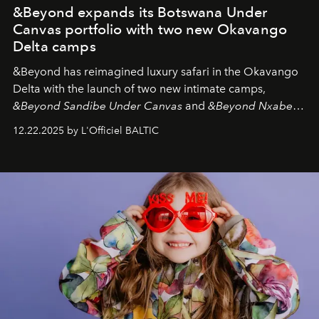
&Beyond expands its Botswana Under
Canvas portfolio with two new Okavango
Delta camps
&Beyond
has reimagined luxury safari in the Okavango
Delta with the launch of two new intimate camps,
&Beyond Sandibe Under Canvas
and
&Beyond Nxabega
Under Canvas
. Together with the newly refurbished
12.22.2025 by L'Officiel BALTIC
&Beyond Chobe Under Canvas
, they complete a
seamless seven-night circuit through Botswana’s most
iconic wild places, a journey offering a rare combination
of adventure, intimacy, and sustainability.
Botswana
Under Canvas
is not a lodge — it’s the wild, felt, heard,
and breathed — an experience where comfort and
wilderness merge so completely that you become part
of it.