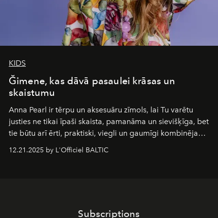
KIDS
Ğimene, kas dāvā pasaulei krāsas un
skaistumu
Anna Pearl
ir tērpu un aksesuāru zīmols, lai Tu varētu
justies ne tikai īpaši skaista, pamanāma un sievišķīga, bet
tie būtu arī ērti, praktiski, viegli un gaumīgi kombinējami
gan savā starpā, gan varētu pavadīt Tevi jebkuros dzīves
12.21.2025 by L'Officiel BALTIC
piedzīvojumos.
Subscriptions