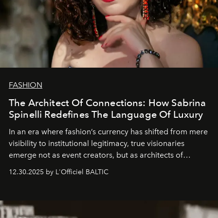
FASHION
The Architect Of Connections: How Sabrina
Spinelli Redefines The Language Of Luxury
In an era where fashion’s currency has shifted from mere
visibility to institutional legitimacy, true visionaries
emerge not as event creators, but as architects of
ecosystems.
Sabrina Spinelli
embodies this evolution—a
12.30.2025 by L'Officiel BALTIC
brand strategist with three decades of mastery in luxury,
whose work transcends consultancy to become a living
framework where creativity, commerce, and culture
converge with surgical precision.