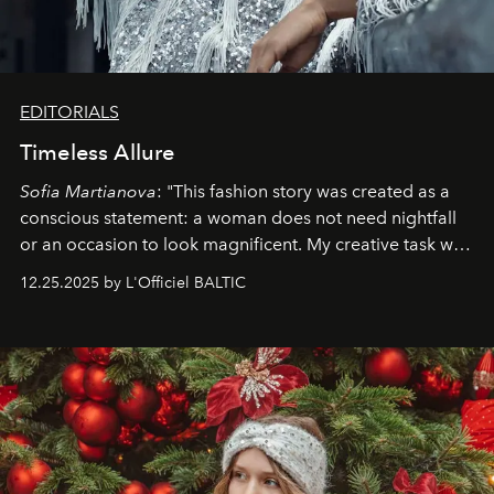
EDITORIALS
Timeless Allure
Sofia Martianova
: "This fashion story was created as a
conscious statement: a woman does not need nightfall
or an occasion to look magnificent. My creative task was
to capture
Timeless Allure
in daylight, to show luxury
12.25.2025 by L'Officiel BALTIC
that lives freely, confidently, and without permission. I
wanted her to feel radiant under the sun, where
elegance is not hidden by darkness but revealed
through clarity, movement, and presence."