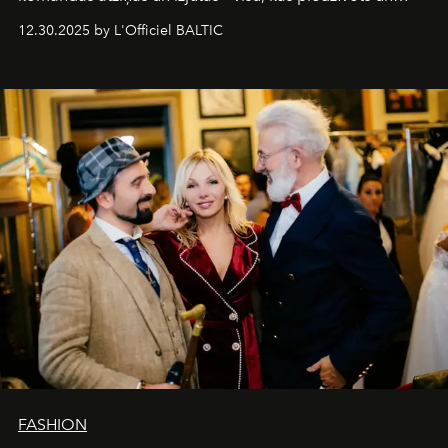
pārdzīvots šo gandrīz 20 gadu laikā, veidojot žurnālu.
12.30.2025 by L'Officiel BALTIC
Šajā brīdī mums svarīgi pateikties visiem, kas bija kopā
ar mums. Tās nav atvadas, bet gan cita, jauna ceļa
sākums. Ar vissirsnīgākajiem laba vēlējumiem jūsu
L’Officiel Baltic
komanda.
FASHION