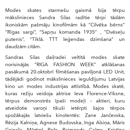
Modes skates starmešu gaismā bija tērpu
mākslinieces Sandra Silas radītie tērpi tādām
ikoniskām pašmāju kinofilmām kā “Cilvēka bērns”
“Rīgas sargi”, “Sapņu komanda 1935” , “Dvēseļu
putenis”, “Tīklā. TTT leģendas dzimšana” un
daudzām citām.
Sandras Silas daiļradei veltītā modes skate
norisinājās “RIGA FASHION WEEK” atklāšanas
pasākumā 20.oktobrī filmēšanas paviljonā LED Unit,
tādējādi godinot mākslinieces ieguldījumu Latvijas
kino un modes industrijas attīstībā. Modes skatē,
kuras režiju veidoja aktrise Ieva Florence-Vīksne,
tērpus demonstrēs īpaši modeļi – aktieri, kuru
atveidotie varoņi tikuši ietērpti šajos tērpos
spožākajās latviešu kinolentēs: Zane Jančevska,
Rēzija Kalniņa, Agnese Budovska, Inga Alsiņa, Māris
Grigalis, Mārtiņš Počs, Raimonds Celms, Kristīne