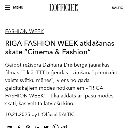
MENU
BALTIC
FASHION WEEK
RIGA FASHION WEEK atklāšanas
skate “Cinema & Fashion”
Gaidot režisora Dzintara Dreiberga jaunākās
filmas “Tīklā. TTT leģendas dzimšana” pirmizrādi
valsts svētku mēnesī, viens no gada
gaidītākajiem modes notikumiem – “RIGA
FASHION WEEK” – tika atklāts ar īpašu modes
skati, kas veltīta latviešu kino.
10.21.2025 by L'Officiel BALTIC