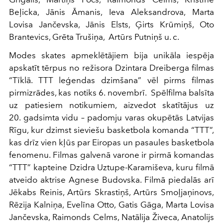
Beļicka, Jānis Āmanis, Ieva Aleksandrova, Marta
Lovisa Jančevska, Jānis Elsts, Ģirts Krūmiņš, Oto
Brantevics, Grēta Trušiņa, Artūrs Putniņš u. c.
Modes skates apmeklētājiem bija unikāla iespēja
apskatīt tērpus no režisora Dzintara Dreiberga filmas
“Tīklā. TTT leģendas dzimšana” vēl pirms filmas
pirmizrādes, kas notiks 6. novembrī. Spēlfilma balsīta
uz patiesiem notikumiem, aizvedot skatītājus uz
20. gadsimta vidu – padomju varas okupētās Latvijas
Rīgu, kur dzimst sieviešu basketbola komanda “TTT”,
kas drīz vien kļūs par Eiropas un pasaules basketbola
fenomenu. Filmas galvenā varone ir pirmā komandas
“TTT” kapteine Dzidra Uztupe-Karamiševa, kuru filmā
atveido aktrise Agnese Budovska. Filmā piedalās arī
Jēkabs Reinis, Artūrs Skrastiņš, Artūrs Smoļjaņinovs,
Rēzija Kalniņa, Evelīna Otto, Gatis Gāga, Marta Lovisa
Jančevska, Raimonds Celms, Natālija Živeca, Anatolijs