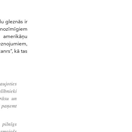
u gleznās ir
nenozīmīgiem
s amerikāņu
leznojumiem,
anrs”, kā tas
aujoties
lībnieki
krāsu un
ēs paņemt
 pilnīgs
esmojošs