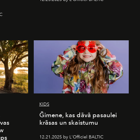
IC
KIDS
s
Ğimene, kas dāvā pasaulei
vas
krāsas un skaistumu
ew
mps
12.21.2025 by L'Officiel BALTIC