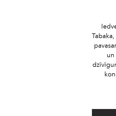
Iedv
Tabaka,
pavasar
un 
dzīvīgu
kon