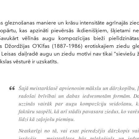
as gleznošanas maniere un krāsu intensitāte agrīnajās zied
opārtu, kas apzināti pievērsās ikdienišķiem, šķietami 
Savukārt vēlīnās augu kompozīcijas bieži pielīdzināta
s Džordžijas O’Kīfas (1887–1986) erotiskajiem ziedu g
 Leisas daiļradē augu un ziedu motīvi nav tikai “sieviešu ž
kslas vēsturē ir uzskatīts.
Šajā meistarklasē apvienosim mākslu un dārzkopību, ļ
radošai brīvībai un dabas iedvesmotām formām. Da
uzzinās vairāk par augu kompozīciju veidošanu, 
faktūru saspēli, kā arī stādīs pavasara ziedus, ko var
līdzi kā zaļojošu piemiņu.
Neatkarīgi no tā, vai esat pieredzējis dārzkopis vai
iesācējs – meistarklase būs relaksējošs un iedv