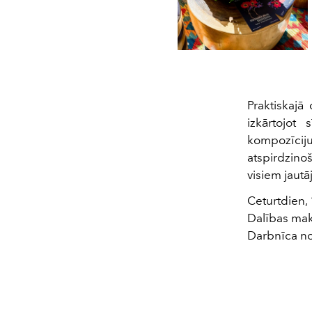
Praktiskajā
izkārtojot
kompozīciju 
atspirdzino
visiem jautā
Ceturtdien, 
Dalības mak
Darbnīca no