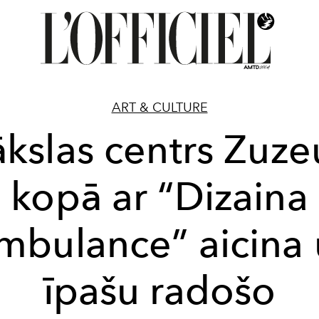
ART & CULTURE
kslas centrs Zuz
kopā ar “Dizaina
mbulance” aicina 
īpašu radošo