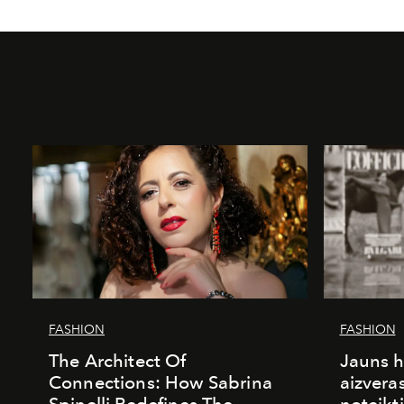
FASHION
FASHION
The Architect Of
Jauns h
Connections: How Sabrina
aizvera
Spinelli Redefines The
noteikti