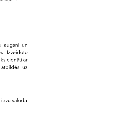
šu augsni un
. Izveidoto
ks cienāti ar
 atbildēs uz
rievu valodā