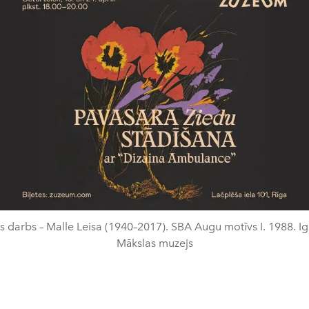
s darbs – Malle Leisa (1940–2017). SBA Augu motīvs I. 1988. Ig
Mākslas muzejs