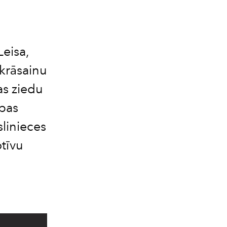
eisa,
krāsainu
as ziedu
abas
linieces
tīvu