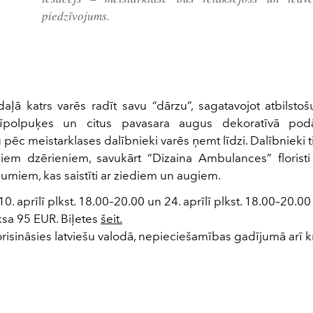
piedzīvojums.
 daļā katrs varēs radīt savu “dārzu”, sagatavojot atbilsto
 sīpolpuķes un citus pavasara augus dekoratīvā podā
pēc meistarklases dalībnieki varēs ņemt līdzi. Dalībnieki ti
šiem dzērieniem, savukārt “Dizaina Ambulances” floristi
jumiem, kas saistīti ar ziediem un augiem.
10. aprīlī plkst. 18.00–20.00 un 24. aprīlī plkst. 18.00–20.00
sa 95 EUR. Biļetes
šeit.
risināsies latviešu valodā, nepieciešamības gadījumā arī k