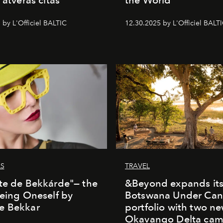
 by L'Officiel BALTIC
12.30.2025 by L'Officiel BALT
LS
TRAVEL
te de Bekkárde"— the
&Beyond expands it
Being Oneself by
Botswana Under Can
e Bekkar
portfolio with two n
Okavango Delta ca