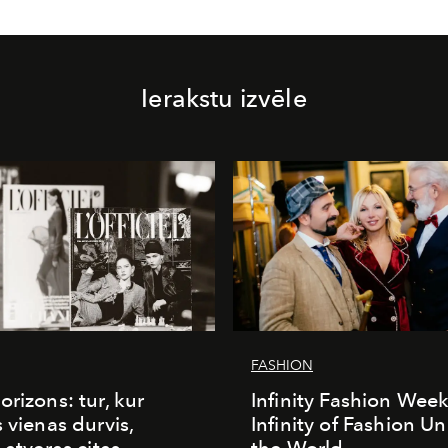
Ierakstu izvēle
FASHION
orizons: tur, kur
Infinity Fashion Wee
s vienas durvis,
Infinity of Fashion Un
 atveras citas
the World