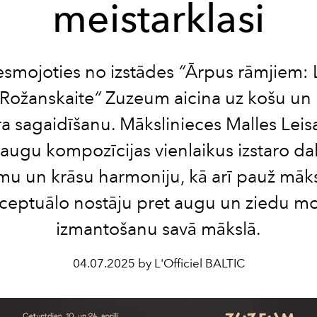
meistarklasi
esmojoties no izstādes
“
Ārpus rāmjiem: L
 Rožanskaite
“
Zuzeum aicina uz košu un 
a sagaidīšanu. Mākslinieces Malles Leis
augu kompozīcijas vienlaikus izstaro d
mu un krāsu harmoniju, kā arī pauž māks
ceptuālo nostāju pret augu un ziedu mo
izmantošanu savā mākslā.
04.07.2025 by L'Officiel BALTIC