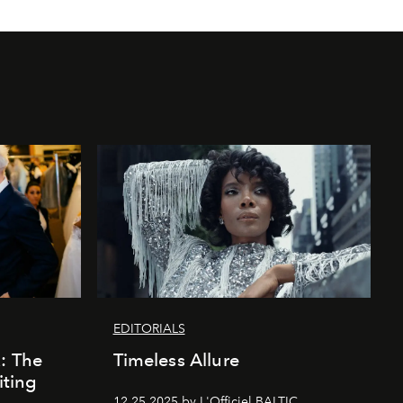
EDITORIALS
k: The
Timeless Allure
iting
12.25.2025 by L'Officiel BALTIC