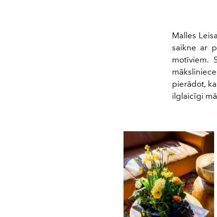
Malles Leis
saikne ar p
motīviem. 
māksliniece
pierādot, ka
ilglaicīgi mā