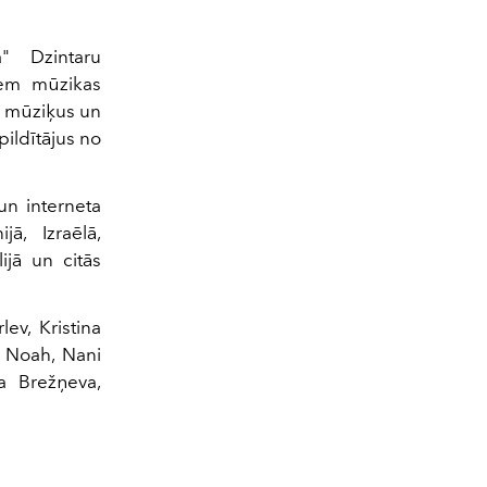
a" Dzintaru
iem mūzikas
us mūziķus un
ildītājus no
un interneta
jā, Izraēlā,
ijā un citās
ev, Kristina
, Noah, Nani
ra Brežņeva,