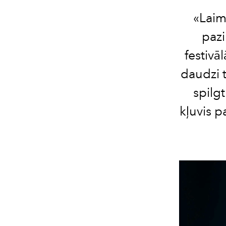
«Laim
pazi
festivā
daudzi t
spilg
kļuvis p