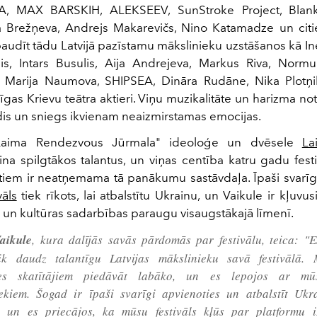
, MAX BARSKIH, ALEKSEEV, SunStroke Project, Blan
a Brežņeva, Andrejs Makarevičs, Nino Katamadze un citie
baudīt tādu Latvijā pazīstamu mākslinieku uzstāšanos kā I
lis, Intars Busulis, Aija Andrejeva, Markus Riva, Normu
arija Naumova, SHIPSEA, Dināra Rudāne, Nika Plotņik
as Krievu teātra aktieri. Viņu muzikalitāte un harizma not
rdis un sniegs ikvienam neaizmirstamas emocijas.
"Laima Rendezvous Jūrmala" ideoloģe un dvēsele
La
ina spilgtākos talantus, un viņas centība katru gadu festi
tiem ir neatņemama tā panākumu sastāvdaļa. Īpaši svarīgi
vāls
tiek rīkots, lai atbalstītu Ukrainu, un Vaikule ir kļuvus
s un kultūras sadarbības paraugu visaugstākajā līmenī.
aikule
, kura dalījās savās pārdomās par festivālu, teica: "
tik daudz talantīgu Latvijas mākslinieku savā festivālā.
es skatītājiem piedāvāt labāko, un es lepojos ar mūs
ekiem. Šogad ir īpaši svarīgi apvienoties un atbalstīt Uk
u, un es priecājos, ka mūsu festivāls kļūs par platformu 