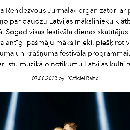
a Rendezvous Jūrmala» organizatori ar 
ņo par daudzu Latvijas mākslinieku klāt
lā. Šogad visas festivāla dienas skatītājus
alantīgi pašmāju mākslinieki, piešķirot v
tuma un krāšņuma festivāla programmai, 
ar īstu muzikālo notikumu Latvijas kultūr
07.06.2023 by L'Officiel Baltic