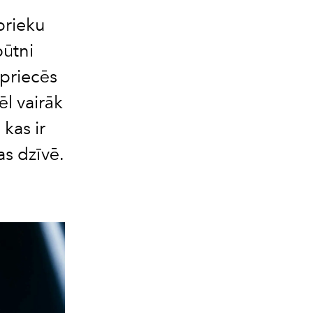
prieku
būtni
 priecēs
ēl vairāk
kas ir
as dzīvē.