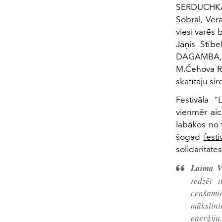
SERDUCHKA
Sobral
, Ver
viesi varēs 
Jāņis Stībe
DAGAMBA, M
M.Čehova Rīg
skatītāju si
Festivāla 
vienmēr aic
labākos no 
šogad
festi
solidaritāte
Laima V
redzēt 
cenšami
mākslini
enerģij