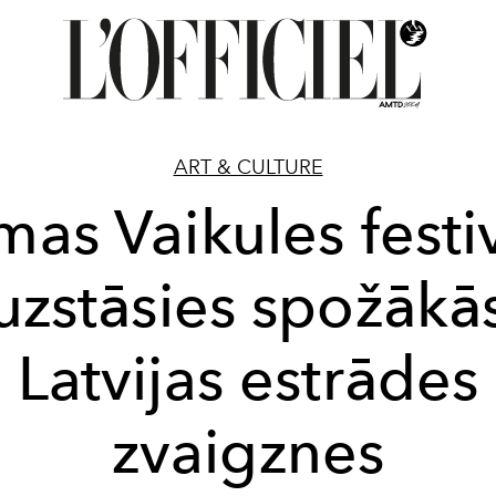
ART & CULTURE
mas Vaikules festi
uzstāsies spožākā
Latvijas estrādes
zvaigznes