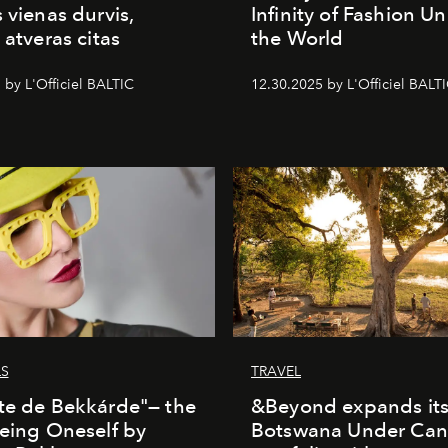
s vienas durvis,
Infinity of Fashion Un
 atveras citas
the World
 by L'Officiel BALTIC
12.30.2025 by L'Officiel BALT
LS
TRAVEL
te de Bekkárde"— the
&Beyond expands it
Being Oneself by
Botswana Under Can