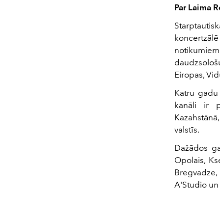
Par Laima 
Starptauti
koncertzāl
notikumiem L
daudzsološu
Eiropas, Vi
Katru gadu 
kanāli ir p
Kazahstānā,
valstīs.
Dažādos gad
Opolais, Ks
Bregvadze, 
A'Studio un 