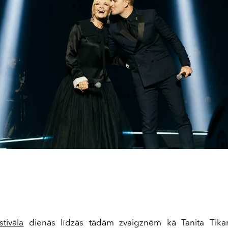
stivāla
dienās līdzās tādām zvaigznēm kā Tanita Tik