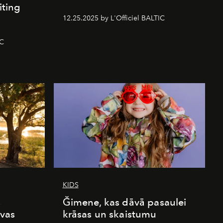
iting
12.25.2025 by L'Officiel BALTIC
IC
KIDS
s
Ğimene, kas dāvā pasaulei
vas
krāsas un skaistumu