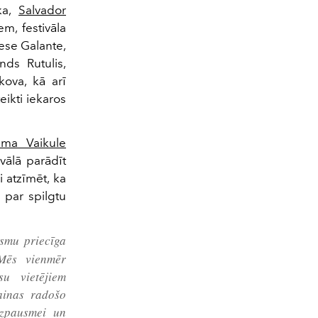
ka,
Salvador
m, festivāla
nese Galante,
nds Rutulis,
ova, kā arī
eikti iekaros
ima Vaikule
vālā parādīt
 atzīmēt, ka
i par spilgtu
Esmu priecīga
 Mēs vienmēr
u vietējiem
rainas radošo
izpausmei un