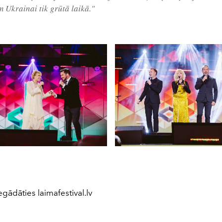
m Ukrainai tik grūtā laikā."
egādāties laimafestival.lv