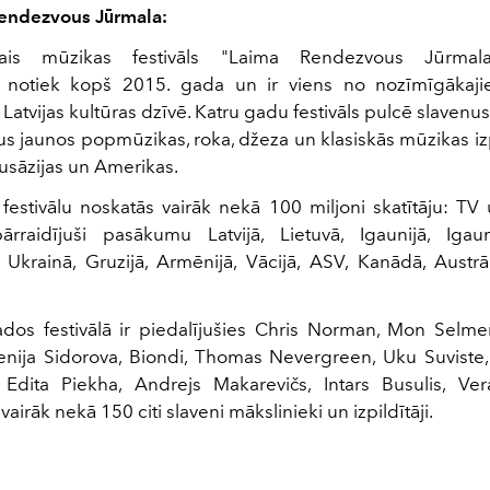
Rendezvous Jūrmala:
skais mūzikas festivāls "Laima Rendezvous Jūrmal
ē notiek kopš 2015. gada un ir viens no nozīmīgākaj
atvijas kultūras dzīvē. Katru gadu festivāls pulcē slaven
s jaunos popmūzikas, roka, džeza un klasiskās mūzikas izp
dusāzijas un Amerikas.
festivālu noskatās vairāk nekā 100 miljoni skatītāju: TV 
ārraidījuši pasākumu Latvijā, Lietuvā, Igaunijā, Igauni
 Ukrainā, Gruzijā, Armēnijā, Vācijā, ASV, Kanādā, Austrāl
os festivālā ir piedalījušies Chris Norman, Mon Selmerl
enija Sidorova, Biondi, Thomas Nevergreen, Uku Suviste
Edita Piekha, Andrejs Makarevičs, Intars Busulis, Ve
vairāk nekā 150 citi slaveni mākslinieki un izpildītāji.