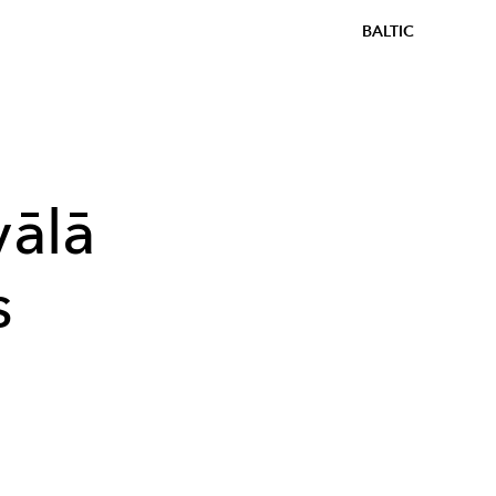
BALTIC
vālā
s