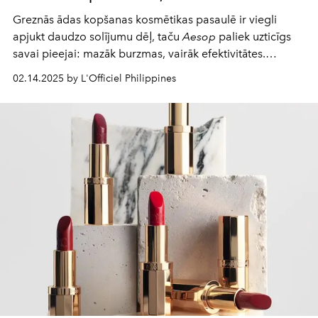
Greznās ādas kopšanas kosmētikas pasaulē ir viegli
apjukt daudzo solījumu dēļ, taču
Aesop
paliek uzticīgs
savai pieejai: mazāk burzmas, vairāk efektivitātes.
Jaunais duets -
Immaculate Facial Tonic
un
Lucent Facial
02.14.2025 by L'Officiel Philippines
Concentrate
- darbojas ideālā tandēmā, lai āda būtu
gluda, starojoša un līdzsvaroti mitrināta.