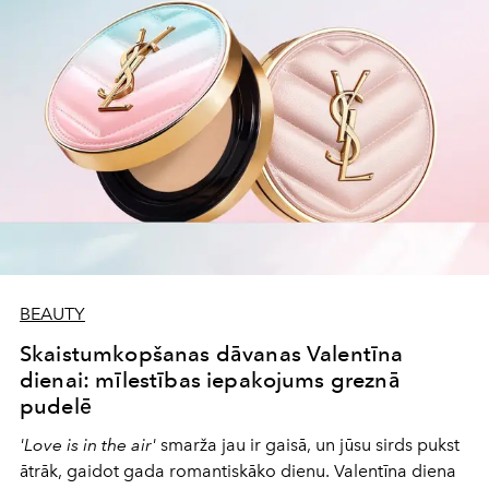
ar ideāliem produktiem, kas padarīs Jūsu lūpas par īsta
franču šarma iemiesojumu - bez steigas, bet ar
maksimālu efektu.
BEAUTY
Skaistumkopšanas dāvanas Valentīna
dienai: mīlestības iepakojums greznā
pudelē
'Love is in the air'
smarža jau ir gaisā, un jūsu sirds pukst
ātrāk, gaidot gada romantiskāko dienu. Valentīna diena