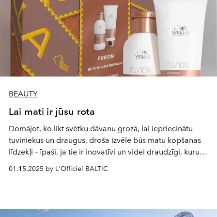
BEAUTY
Lai mati ir jūsu rota
Domājot, ko likt svētku dāvanu grozā, lai iepriecinātu
tuviniekus un draugus, droša izvēle būs matu kopšanas
līdzekļi – īpaši, ja tie ir inovatīvi un videi draudzīgi, kuru
lietošana izvēršas par aizraujošu procesu un garantē
01.15.2025 by L'Officiel BALTIC
lielisku rezultātu.