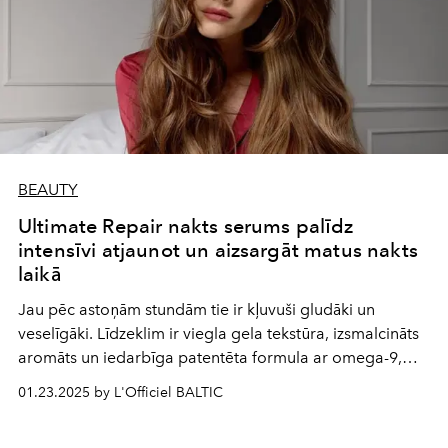
BEAUTY
Ultimate Repair nakts serums palīdz
intensīvi atjaunot un aizsargāt matus nakts
laikā
Jau pēc astoņām stundām tie ir kļuvuši gludāki un
veselīgāki. Līdzeklim ir viegla gela tekstūra, izsmalcināts
aromāts un iedarbīga patentēta formula ar omega-9,
AHA un aizsardzības polimēriem.
01.23.2025 by L'Officiel BALTIC