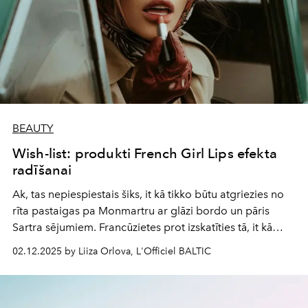
BEAUTY
Wish-list: produkti French Girl Lips efekta
radīšanai
Ak, tas nepiespiestais šiks, it kā tikko būtu atgriezies no
rīta pastaigas pa Monmartru ar glāzi bordo un pāris
Sartra sējumiem. Francūzietes prot izskatīties tā, it kā
nemaz nebūtu centušās, un tieši tāpēc viņas jūs tracina.
02.12.2025 by Liiza Orlova, L'Officiel BALTIC
Viņu lūpas ir pavedinoši izplūdušas, kā skūpsts, vai
jutekliski svaigas, kā viegls sārtums aukstumā. Vēlaties
tādu pašu efektu? Mēs esam izveidojuši
wish-list
sarakstu