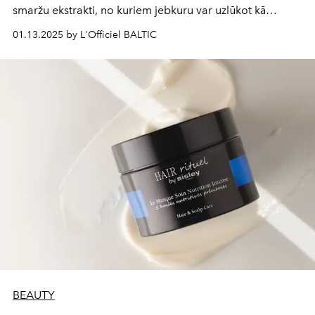
smaržu ekstrakti, no kuriem jebkuru var uzlūkot kā
radošu uzvaru vai arī smaržīgu veiksmes pieskārienu,
01.13.2025 by L'Officiel BALTIC
veltītu tiem, kuri nemitīgi tiecas pēc augstākiem
rezultātiem.
BEAUTY