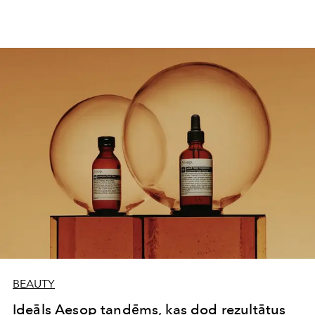
BEAUTY
Ideāls Aesop tandēms, kas dod rezultātus