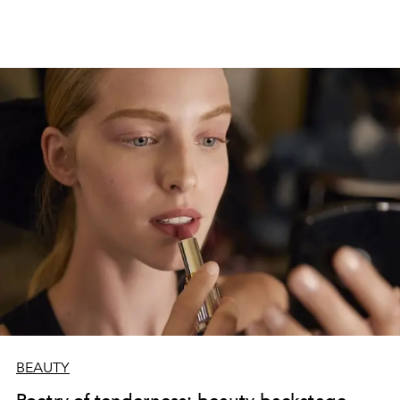
Biznesa augstskolas «Turība» Veselības aprūpes virziena
nodaļas vadītāja.
BEAUTY
Poetry of tenderness: beauty backstage