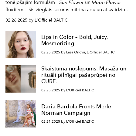
tonējošajām formulām –
Sun Flower
un
Moon Flower
fluīdiem –, šis vieglais serums mitrina ādu un atsvaidzina
sejas toni. Āda izskatās spirgta un starojoša.
02.26.2025 by L'Officiel BALTIC
Lips in Color – Bold, Juicy,
Mesmerizing
02.25.2025 by Liiza Orlova, L'Officiel BALTIC
Skaistuma noslēpums: Masāža un
rituāli pilnīgai pašaprūpei no
CURE.
02.25.2025 by L'Officiel BALTIC
Daria Bardola Fronts Merle
Norman Campaign
02.21.2025 by L'Officiel BALTIC