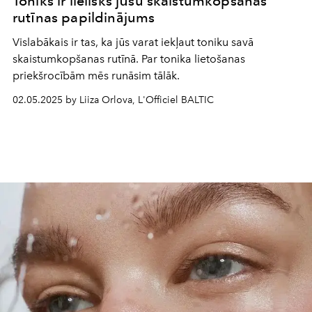
Toniks ir lielisks jūsu skaistumkopšanas
rutīnas papildinājums
Vislabākais ir tas, ka jūs varat iekļaut toniku savā
skaistumkopšanas rutīnā. Par tonika lietošanas
priekšrocībām mēs runāsim tālāk.
02.05.2025 by Liiza Orlova, L'Officiel BALTIC