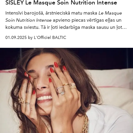
SISLEY Le Masque Soin Nutrition Intense
Intensīvi barojošā, ārstnieciskā matu maska
Le Masque
Soin Nutrition Intense
apvieno piecas vērtīgas eļļas un
kokuma sviestu. Tā ir ļoti iedarbīga maska sausu un ļoti
sausu matu, arī cirtainu, sprogainu un taisnu matu
01.09.2025 by L'Officiel BALTIC
pārveidošanai. Maska dziļi baro, nepadarot matus
smagus, tie kļūst mīksti un zīdaini.