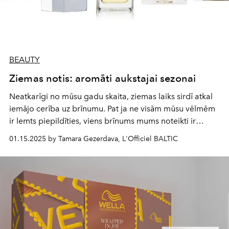
BEAUTY
Ziemas notis: aromāti aukstajai sezonai
Neatkarīgi no mūsu gadu skaita, ziemas laiks sirdī atkal
iemājo cerība uz brīnumu. Pat ja ne visām mūsu vēlmēm
ir lemts piepildīties, viens brīnums mums noteikti ir
pieejams – tā burvība, kas notiek tikai ar viena piliena
01.15.2025 by Tamara Gezerdava, L'Officiel BALTIC
starpniecību! Smarža no pudelītes, kuru savās
laboratorijās radījuši labākie parfimēri, dāvā mums
aromātu noslēpumus, greznību un maigumu, sarūpējot
neaizmirstamus svētkus.