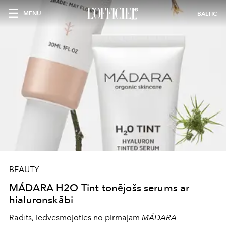
MENU
BALTIC
BEAUTY
MÁDARA H2O Tint tonējošs serums ar
hialuronskābi
Radīts, iedvesmojoties no pirmajām
MÁDARA