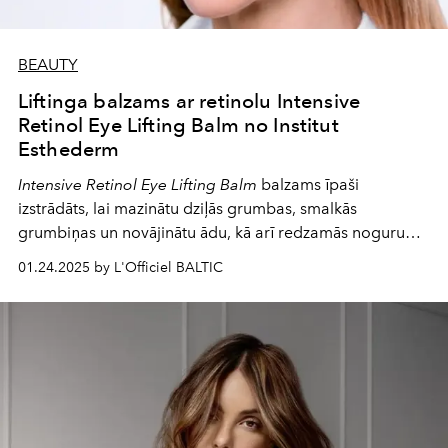
BEAUTY
Liftinga balzams ar retinolu Intensive
Retinol Eye Lifting Balm no Institut
Esthederm
Intensive Retinol Eye Lifting Balm
balzams īpaši
izstrādāts, lai mazinātu dziļās grumbas, smalkās
grumbiņas un novājinātu ādu, kā arī redzamās noguruma
pazīmes, piemēram, tumšos lokus un pietūkumu.
01.24.2025 by L'Officiel BALTIC