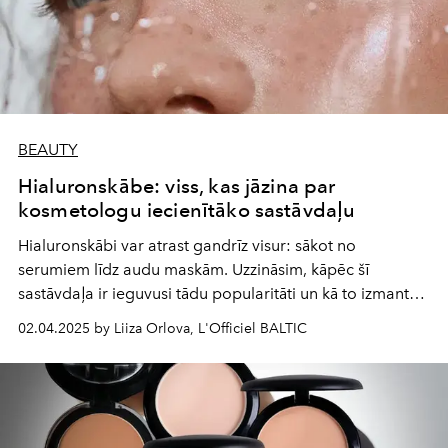
BEAUTY
Hialuronskābe: viss, kas jāzina par
kosmetologu iecienītāko sastāvdaļu
Hialuronskābi var atrast gandrīz visur: sākot no
serumiem līdz audu maskām. Uzzināsim, kāpēc šī
sastāvdaļa ir ieguvusi tādu popularitāti un kā to izmantot,
lai sniegtu maksimālu labumu ādai.
02.04.2025 by Liiza Orlova, L'Officiel BALTIC