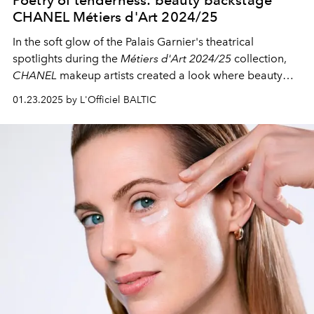
CHANEL Métiers d'Art 2024/25
In the soft glow of the Palais Garnier's theatrical
spotlights during the
Métiers d'Art 2024/25
collection,
CHANEL
makeup artists created a look where beauty
conveys pristine purity - light, airy, almost weightless.
01.23.2025 by L'Officiel BALTIC
The makeup of the collection was a gentle declaration of
love for natural femininity.