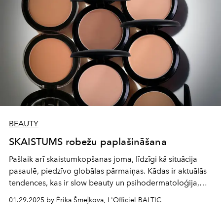
BEAUTY
SKAISTUMS robežu paplašināšana
Pašlaik arī skaistumkopšanas joma, līdzīgi kā situācija
pasaulē, piedzīvo globālas pārmaiņas. Kādas ir aktuālās
tendences, kas ir slow beauty un psihodermatoloģija,
kāda loma AI un dažādu paaudžu paradumiem, bet pats
01.29.2025 by Ērika Šmeļkova, L'Officiel BALTIC
galvenais – kā šajā milzīgajā informācijas plūsmā
neapjukt, stāsta
Marika Kaprano-Ģederte
, uzņēmēja