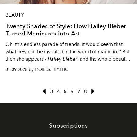
BEAUTY
Twenty Shades of Style: How Hailey Bieber
Turned Manicures into Art
Oh, this endless parade of trends! It would seem that
what new can be invented in the world of manicure? But
then she appears -
Hailey Bieber
, and the whole beauty
world starts to spin in a different direction. A
01.09.2025 by L'Officiel BALTIC
supermodel, a businesswoman, a style icon and, yes,
Justin's wife, she manages to turn every movement of
her well-groomed fingers into a new trend that millions
3
4
5
6
7
8
are after.
Subscriptions