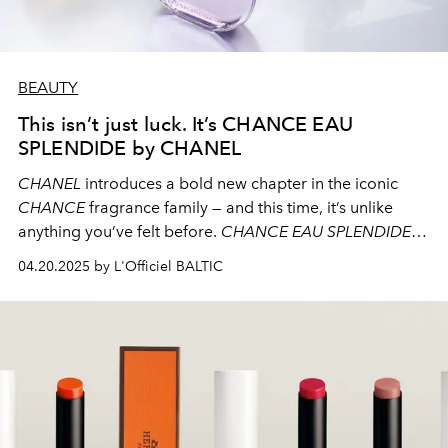
BEAUTY
This isn’t just luck. It’s CHANCE EAU
SPLENDIDE by CHANEL
CHANEL
introduces a bold new chapter in the iconic
CHANCE
fragrance family — and this time, it’s unlike
anything you’ve felt before.
CHANCE EAU SPLENDIDE
is
a splash of bright intuition, a shimmering whisper on the
04.20.2025 by L'Officiel BALTIC
skin that you’ll want to relive again and again.