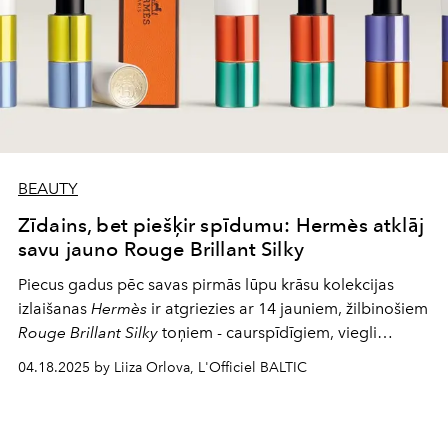
BEAUTY
Zīdains, bet piešķir spīdumu: Hermès atklāj
savu jauno Rouge Brillant Silky
Piecus gadus pēc savas pirmās lūpu krāsu kolekcijas
izlaišanas
Hermès
ir atgriezies ar 14 jauniem, žilbinošiem
Rouge Brillant Silky
toņiem - caurspīdīgiem, viegli
uzkrāsojamiem un nekādā ziņā ne vienkāršiem. Mirdzošā
04.18.2025 by Liiza Orlova, L'Officiel BALTIC
krāsa ar vieglu sajūtu un īpaši ērtu tekstūru, kas viegli
klājas.