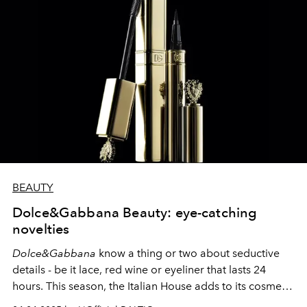
BEAUTY
Dolce&Gabbana Beauty: eye-catching
novelties
Dolce&Gabbana
know a thing or two about seductive
details - be it lace, red wine or eyeliner that lasts 24
hours. This season, the Italian House adds to its cosmetic
collection a duo worthy of the most expressive eyes: