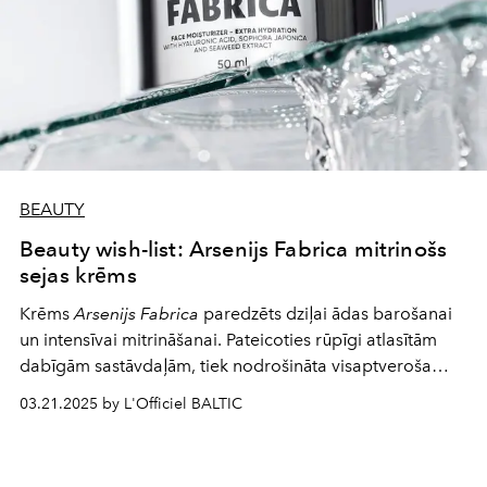
BEAUTY
Beauty wish-list: Arsenijs Fabrica mitrinošs
sejas krēms
Krēms
Arsenijs Fabrica
paredzēts dziļai ādas barošanai
un intensīvai mitrināšanai. Pateicoties rūpīgi atlasītām
dabīgām sastāvdaļām, tiek nodrošināta visaptveroša
ādas kopšana, piešķirot tai elastību, veselīgu starojumu
03.21.2025 by L'Officiel BALTIC
un padara to maigāku.