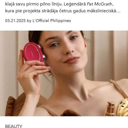
klajā savu pirmo pilno līniju. Leģendārā
Pat McGrath
,
kura pie projekta strādāja četrus gadus mākslinieciskā
vadībā,
Beauté Louis Vuitton
kolekcija piedāvā 55 lūpu
03.21.2025 by L'Officiel Philippines
krāsu toņus, 10 lūpu balzamus un acu ēnu kolekciju, kas
sola apvienot klasiku, drosmi un modernākās
tehnoloģijas.
BEAUTY