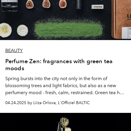
BEAUTY
Perfume Zen: fragrances with green tea
moods
Spring bursts into the city not only in the form of
blossoming trees and light fabrics, but also as a new
perfumery mood - fresh, calm, restrained. Green tea has
become a hero not only of morning rituals, but also a
04.24.2025 by Liiza Orlova, L'Officiel BALTIC
source of inspiration for fragrances, where “tea”
bitterness is intertwined with floral softness, vanilla
warmth and woody depth.