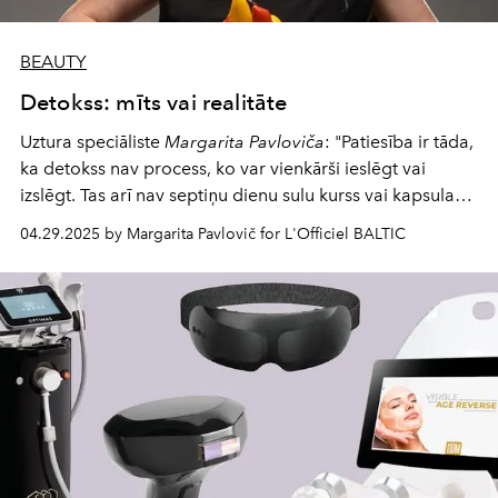
BEAUTY
Detokss: mīts vai realitāte
Uztura speciāliste
Margarita Pavloviča
: "Patiesība ir tāda,
ka detokss nav process, ko var vienkārši ieslēgt vai
izslēgt. Tas arī nav septiņu dienu sulu kurss vai kapsula
no tuvākās aptiekas. Detokss ir nepārtraukts, rūpīgs
04.29.2025 by Margarita Pavlovič for L'Officiel BALTIC
process, kas organismā notiek katru brīdi. Pretēji
izplatītajiem mītiem šī sistēma nav saistīta tikai ar aknu
darbību. Organismā viss ir savstarpēji saistīts, un tā
attīrīšanā piedalās sistēma, ko svarīgi atbalstīt nevis reizi
gadā, bet katru dienu."