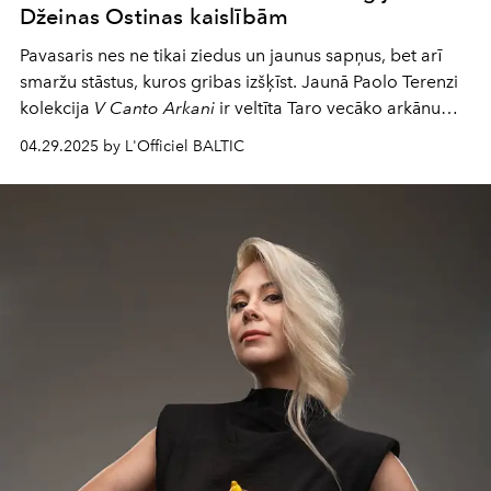
Džeinas Ostinas kaislībām
Pavasaris nes ne tikai ziedus un jaunus sapņus, bet arī
smaržu stāstus, kuros gribas izšķīst. Jaunā Paolo Terenzi
kolekcija
V Canto Arkani
ir veltīta Taro vecāko arkānu
noslēpumiem un ir piepildīta ar amuletu enerģiju - katrs
04.29.2025 by L'Officiel BALTIC
aromāts, šķiet, tieši uzrunā intuīciju. Savukārt
D'OTTO
piedāvā divas pieejas iedvesmai: pirmā kolekcija ir
abstrakta kā Polloka gleznas, otrā ir romantiska un
drosmīga kā Džeinas Ostinas varones. Tie nav tikai
aromāti - tie ir kodi, kurus vēlaties atšķetināt.