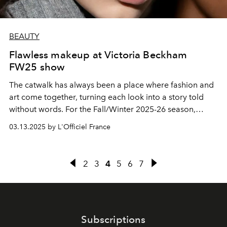
BEAUTY
Flawless makeup at Victoria Beckham
FW25 show
The catwalk has always been a place where fashion and
art come together, turning each look into a story told
without words. For the Fall/Winter 2025-26 season,
Victoria Beckham
takes this unity to a new level,
03.13.2025 by L'Officiel France
exploring the boundary between refined ritual and the
magic of spontaneity.
2
3
4
5
6
7
Subscriptions