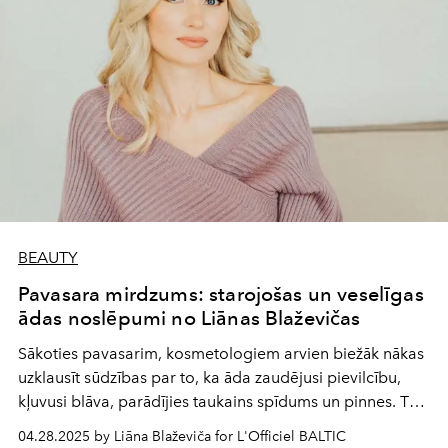
BEAUTY
Pavasara mirdzums: starojošas un veselīgas
ādas noslēpumi no Liānas Blaževičas
Sākoties pavasarim, kosmetologiem arvien biežāk nākas
uzklausīt sūdzības par to, ka āda zaudējusi pievilcību,
kļuvusi blāva, parādījies taukains spīdums un pinnes. Tās
ir aukstā laika un sausā gaisa iedarbības, saules gaismas
04.28.2025 by Liāna Blaževiča for L'Officiel BALTIC