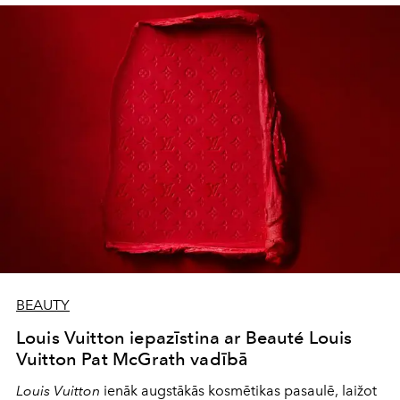
BEAUTY
Louis Vuitton iepazīstina ar Beauté Louis
Vuitton Pat McGrath vadībā
Louis Vuitton
ienāk augstākās kosmētikas pasaulē, laižot