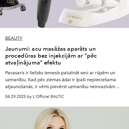
BEAUTY
Jaunumi: acu masāžas aparāts un
procedūras bez injekcijām ar “pēc
atvaļinājuma” efektu
Pavasaris ir lielisks iemesls palutināt sevi ar rūpēm un
uzmanību. Kad pēc ziemas ādai ir īpaši nepieciešama
atjaunošanās, ir vērts pievērst uzmanību neinvazīvām
procedūrām un ierīcēm, kas iedarbojas maigi, bet
04.29.2025 by L'Officiel BALTIC
efektīvi. Viss, lai atjaunotu jūsu sejas mirdzumu - bez
sāpēm, bet ar prieku.