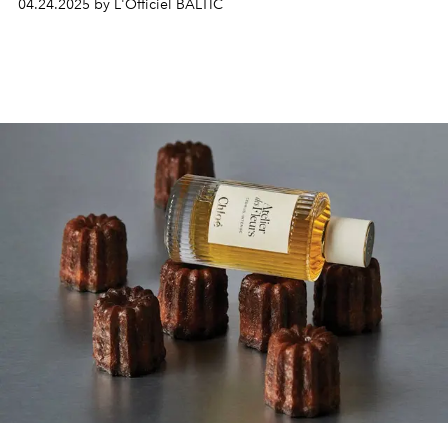
04.24.2025 by L'Officiel BALTIC
Everink Liner
and
Everfull Hi-Definition Mascara
.
Luxurious, long-lasting, in gold and with the
recognizable
Sacred Heart
symbol, these products have
become the new manifesto of femininity
à la Dolce Vita
.