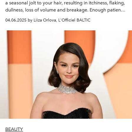
a seasonal jolt to your hair, resulting in itchiness, flaking,
dullness, loss of volume and breakage. Enough patience
- it's time to act. We've gathered effective products in
04.06.2025 by Liiza Orlova, L'Officiel BALTIC
three key areas: detox, scrubs, regeneration, and
supplemented the selection with accessories. Ready to
reboot?
BEAUTY