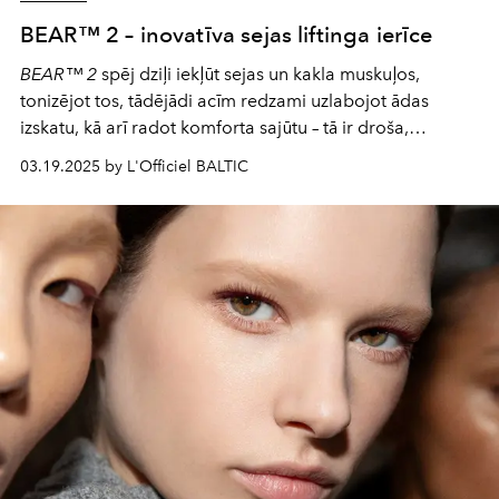
BEAR™ 2 – inovatīva sejas liftinga ierīce
BEAR™ 2
spēj dziļi iekļūt sejas un kakla muskuļos,
tonizējot tos, tādējādi acīm redzami uzlabojot ādas
izskatu, kā arī radot komforta sajūtu – tā ir droša,
nesāpīga ķirurģiskas iejaukšanās procedūras alternatīva
03.19.2025 by L'Officiel BALTIC
ar intensīvu, taču patīkamu divas minūtes ilgas
mikrostrāvas terapiju.