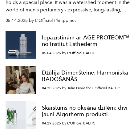
holds a special place. It was a watershed moment in the
world of men's perfumery - expressive, long-lasting,
recognizable. And today, almost two decades later, the
05.14.2025 by L'Officiel Philippines
creative director of
Hermès
perfumery Christine Nagel
gives it a new sound.
Terre d'Hermès Eau de Parfum
Iepazīstinām ar AGE PROTEOM™
Intense
is a whole magma of emotions inspired by the
no Institut Esthederm
fire element.
05.04.2025 by L'Officiel BALTIC
Džūlija Dimenšteine: Harmoniska
BADOŠANĀS
04.30.2025 by Julie Dime for L'Officiel BALTIC
Skaistums no okeāna dzīlēm: divi
jauni Algotherm produkti
04.29.2025 by L'Officiel BALTIC