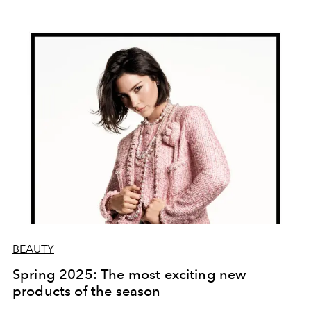
un vitamīnu trūkuma sekas. Lai arī daudzi domā, ka
šādas problēmas atrisinās iedegums vai jauns krēms,
patiesībā tie labākajā gadījumā tikai apslēps vizuālos
defektus. Bet kas patiešām palīdzēs uzlabot ādas
stāvokli? Lasiet un uzziniet!
BEAUTY
Spring 2025: The most exciting new
products of the season