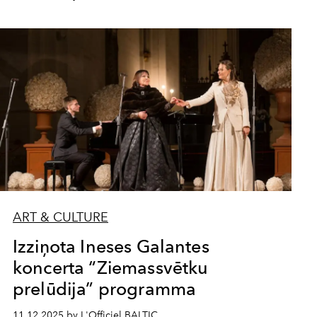
ART & CULTURE
Izziņota Ineses Galantes
koncerta “Ziemassvētku
prelūdija” programma
11.12.2025 by L'Officiel BALTIC