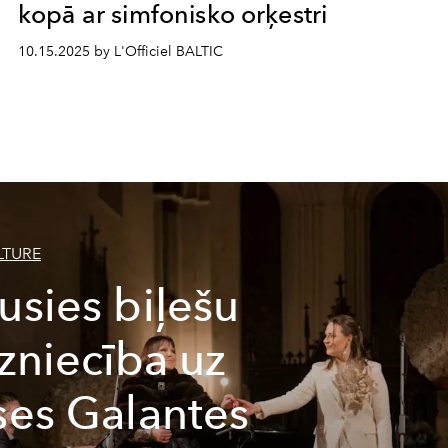
kopā ar simfonisko orķestri
10.15.2025 by L'Officiel BALTIC
LTURE
usies biļešu
dzniecība uz
ses Galantes