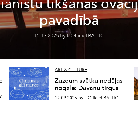
ianistu tikšanās ovāci
pavadībā
12.17.2025 by L'Officiel BALTIC
ART & CULTURE
e
Zuzeum svētku nedēļas
nogale: Dāvanu tirgus
y
12.09.2025 by L'Officiel BALTIC