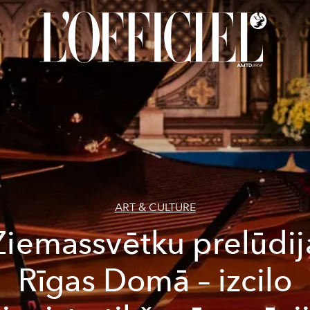
ART & CULTURE
Ziemassvētku prelūdij
Rīgas Domā – izcilo