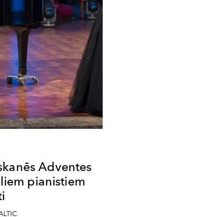
skanēs Adventes
iliem pianistiem
i
BALTIC