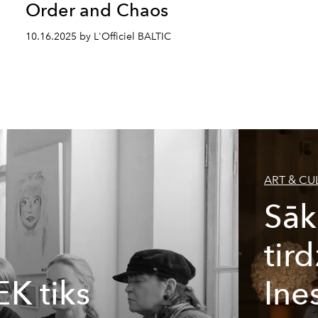
Order and Chaos
10.16.2025 by L'Officiel BALTIC
ART & CU
Sāk
tir
K tiks
Ine