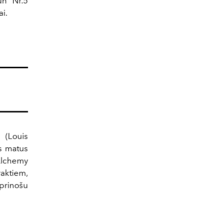
un Nr.5
i.
 (Louis
īs matus
Alchemy
ktiem,
prinošu