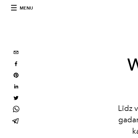
MENU
W
Līdz 
gadam
k