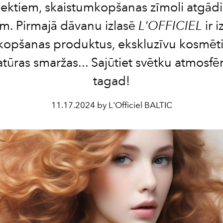
ektiem, skaistumkopšanas zīmoli atgādi
. Pirmajā dāvanu izlasē
L'OFFICIEL
ir i
kopšanas produktus, ekskluzīvu kosmēt
tūras smaržas... Sajūtiet svētku atmosfē
tagad!
11.17.2024 by L'Officiel BALTIC