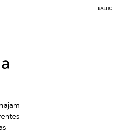
BALTIC
ma
unajam
ventes
as