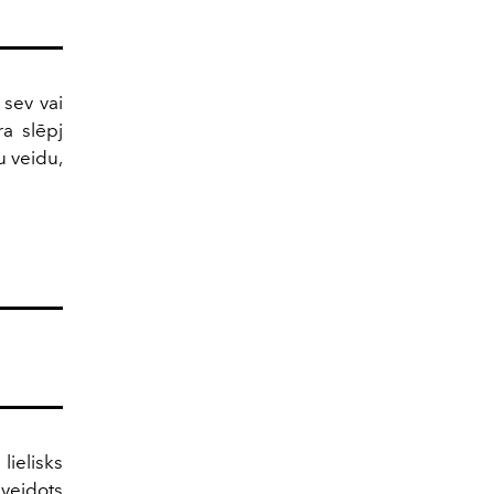
 sev vai
a slēpj
u veidu,
 lielisks
 veidots