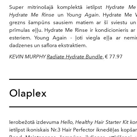
Super mitrinošajā komplektā ietilpst
Hydrate Me
Hydrate Me Rinse
un
Young Again
. Hydrate Me 
grezns šampūns sausiem matiem ar šī sviestu un
prīmulas eļļu. Hydrate Me Rinse ir kondicionieris ar
esteriem. Young Again - ļoti viegla eļļa ar nemir
dadzenes un saflora ekstraktiem.
KEVIN MURPHY
Radiate Hydrate Bundle
, € 77.97
Olaplex
Ierobežotā izdevuma
Hello, Healthy Hair Starter Kit k
ietilpst ikoniskais Nr.3 Hair Perfector iknedēļas kopšan