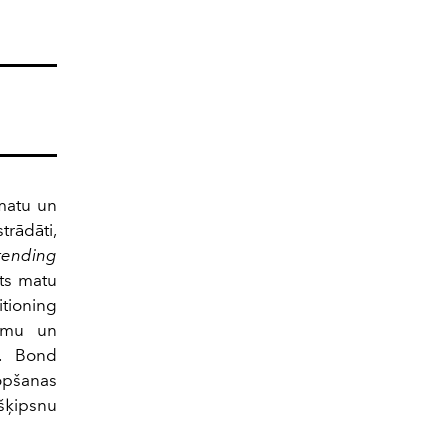
 matu un
trādāti,
rending
ts matu
itioning
rumu un
s. Bond
opšanas
šķipsnu