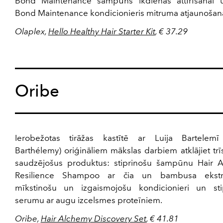
Bond Maintenance šampūns ikdienas attīrīšanai 
Bond Maintenance kondicionieris mitruma atjaunošana
Olaplex,
Hello Healthy Hair Starter Kit
, € 37.29
Oribe
Ierobežotas tirāžas kastītē ar Luija Bartelemī
Barthélemy) oriģināliem mākslas darbiem atklājiet tr
saudzējošus produktus: stiprinošu šampūnu Hair 
Resilience Shampoo ar čia un bambusa ekstra
mīkstinošu un izgaismojošu kondicionieri un sti
serumu ar augu izcelsmes proteīniem.
Oribe,
Hair Alchemy Discovery Set
, € 41.81