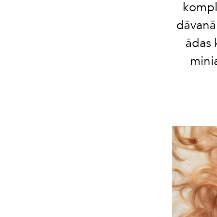
kompl
dāvanām
ādas 
minia