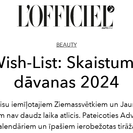
BEAUTY
ish-List: Skaistu
dāvanas 2024
visu iemīļotajiem Ziemassvētkiem un Ja
 nav daudz laika atlicis. Pateicoties Ad
alendāriem un īpašiem ierobežotas tirāž