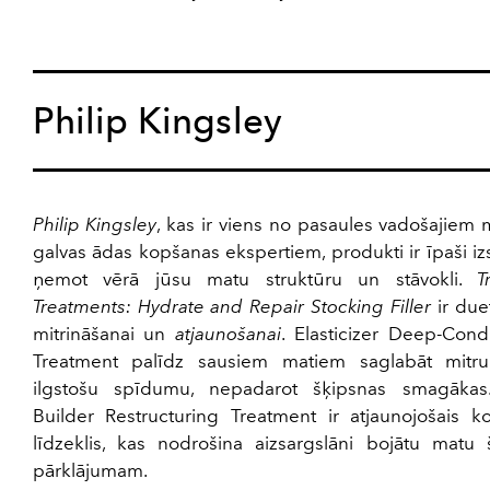
Philip Kingsley
Philip Kingsley
, kas ir viens no pasaules vadošajiem
galvas ādas kopšanas ekspertiem, produkti ir īpaši izs
ņemot vērā jūsu matu struktūru un stāvokli.
T
Treatments
:
Hydrate and Repair Stocking Filler
ir due
mitrināšanai un
atjaunošanai
. Elasticizer Deep-Cond
Treatment palīdz sausiem matiem saglabāt mit
ilgstošu spīdumu, nepadarot šķipsnas smagāka
Builder Restructuring Treatment ir atjaunojošais k
līdzeklis, kas nodrošina aizsargslāni bojātu matu 
pārklājumam.