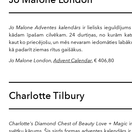
Jo Malone Adventes kalendārs
ir lielisks ieguldījums
kādam īpašam cilvēkam. 24 durtiņas, no kurām katr
kaut ko priecējošu, un mēs nevaram iedomāties labāk
kā padarīt ziemas rītus gaišākus.
Jo Malone London,
Advent Calendar
, € 406,80
Charlotte Tilbury
Charlotte's Diamond Chest of Beauty Love + Magic
ir
svētku kārums. Šis sirds formas adventes kalendārs ir