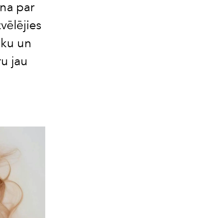
na par
zvēlējies
iku un
ru jau