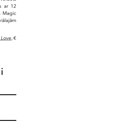
s ar 12
s Magic
ālajām
f Love
, €
i