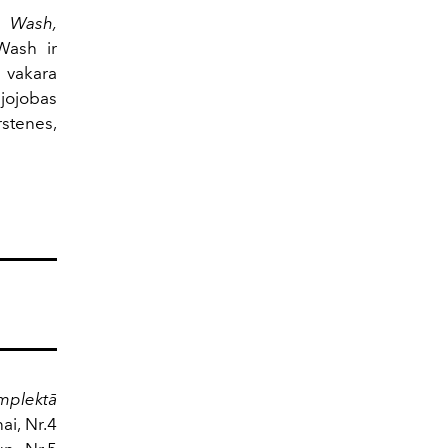
 Wash,
Wash ir
 vakara
 jojobas
stenes,
omplektā
ai, Nr.4