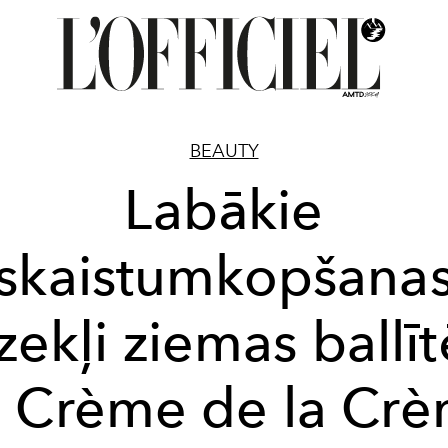
BEAUTY
Labākie
skaistumkopšana
dzekļi ziemas ballī
 Crème de la Cr