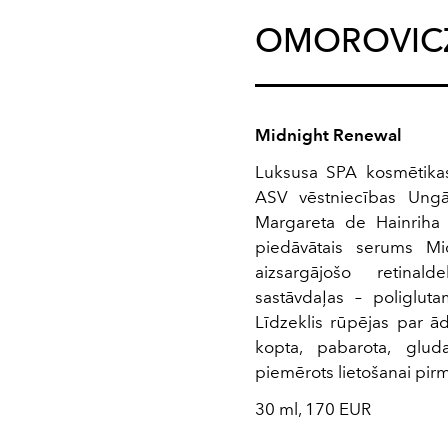
OMOROVIC
Midnight Renewal
Luksusa SPA kosmētikas
ASV vēstniecības Ungār
Margareta de Hainriha
piedāvātais serums Mi
aizsargājošo retinal
sastāvdaļas – poliglut
Līdzeklis rūpējas par ād
kopta, pabarota, gluda
piemērots lietošanai pir
30 ml, 170 EUR