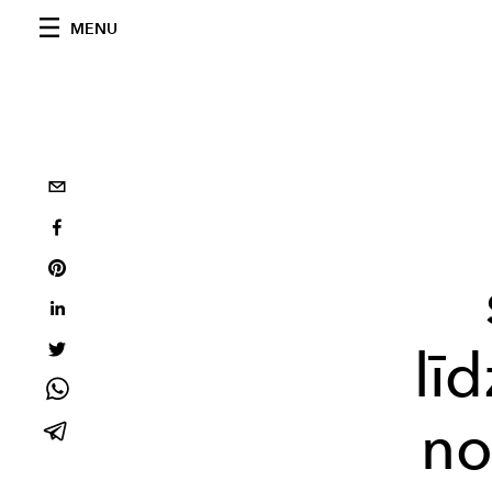
MENU
lī
no