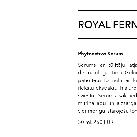
ROYAL FER
Phytoactive Serum
Serums ar tūlītēju atj
dermatologa Tima Goluek
patentētu formulu ar 
riekstu ekstraktu, hialu
sviestu. Serums sāk ied
mitrina ādu un aizsargā
vienmērīgu, starojošu ton
30 ml, 250 EUR