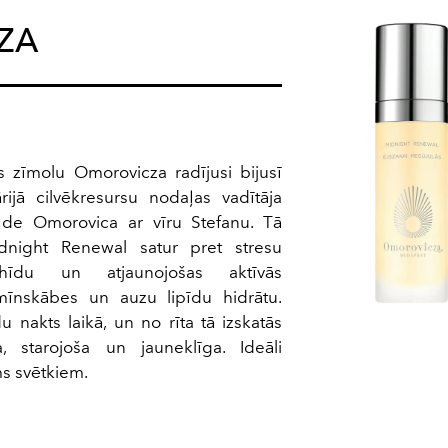
ZA
 zīmolu Omorovicza radījusi bijusī
ijā cilvēkresursu nodaļas vadītāja
 de Omorovica ar vīru Stefanu. Tā
dnight Renewal satur pret stresu
dehīdu un atjaunojošas aktīvās
amīnskābes un auzu lipīdu hidrātu.
u nakts laikā, un no rīta tā izskatās
, starojoša un jauneklīga. Ideāli
ms svētkiem.