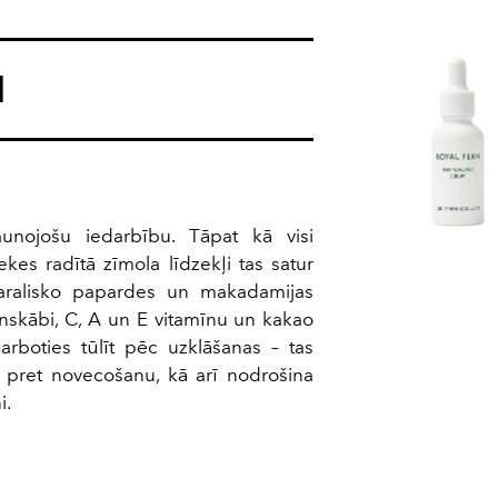
N
aunojošu iedarbību. Tāpat kā visi
es radītā zīmola līdzekļi tas satur
karalisko papardes un makadamijas
ronskābi, C, A un E vitamīnu un kakao
arboties tūlīt pēc uzklāšanas – tas
 pret novecošanu, kā arī nodrošina
i.