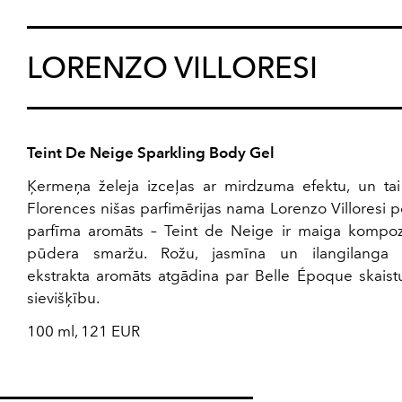
LORENZO VILLORESI
Teint De Neige Sparkling Body Gel
Ķermeņa želeja izceļas ar mirdzuma efektu, un tai
Florences nišas parfimērijas nama Lorenzo Villoresi 
parfīma aromāts – Teint de Neige ir maiga kompozī
pūdera smaržu. Rožu, jasmīna un ilangilanga 
ekstrakta aromāts atgādina par Belle Époque skais
sievišķību.
100 ml, 121 EUR