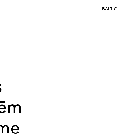
BALTIC
s
tēm
ème