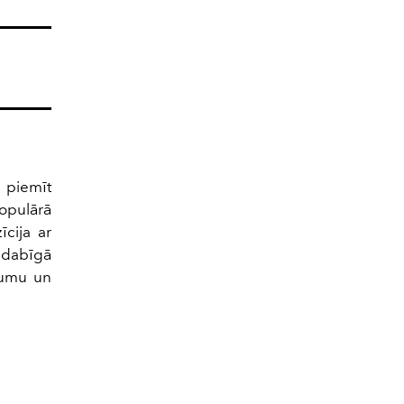
 piemīt
populārā
cija ar
dabīgā
tumu un