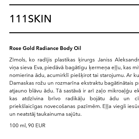
111SKIN
Rose Gold Radiance Body Oil
Zīmols, ko radījis plastikas ķirurgs Janiss Aleksand
viņa sieva Eva, piedāvā bagātīgu ķermeņa eļļu, kas mi
nomierina ādu, acumirklī piešķirot tai starojumu. Ar k
Damaskas rožu un rozmarīna ekstraktu bagātinātais p
atjauno blāvu ādu. Tā sastāvā ir arī zaļo mikroaļģu ek
kas atdzīvina brīvo radikāļu bojātu ādu un c
priekšlaicīgas novecošanas pazīmēm. Eļļa viegli ies
un neatstāj taukainuma sajūtu.
100 ml, 90 EUR