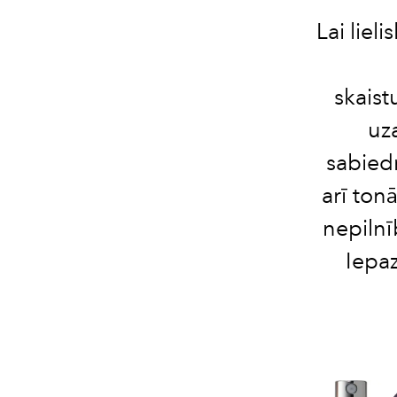
Lai lieli
skais
uz
sabied
arī ton
nepilnī
Iepaz