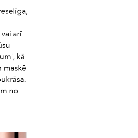
 veselīga,
ai arī
ūsu
umi, kā
un maskē
pukrāsa.
iem no