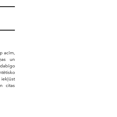
ap acīm,
ņas un
 dabīgo
tētisko
iekļūst
n citas