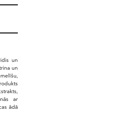
ridis un
trina un
umelīšu,
rodukts
strakts,
īnās ar
ūcas ādā