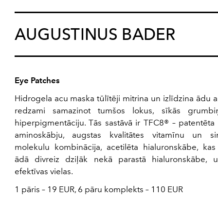
AUGUSTINUS BADER
Eye Patches
Hidrogela acu maska tūlītēji mitrina un izlīdzina ādu 
redzami samazinot tumšos lokus, sīkās grumbi
hiperpigmentāciju. Tās sastāvā ir TFC8® – patentēta
aminoskābju, augstas kvalitātes vitamīnu un sin
molekulu kombinācija, acetilēta hialuronskābe, kas 
ādā divreiz dziļāk nekā parastā hialuronskābe, u
efektīvas vielas.
1 pāris – 19 EUR, 6 pāru komplekts – 110 EUR