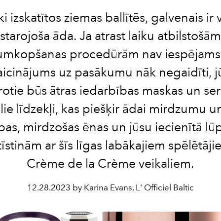
ski izskatītos ziemas ballītēs, galvenais ir
starojoša āda. Ja atrast laiku atbilstošām
tumkopšanas procedūrām nav iespējams v
aicinājums uz pasākumu nāk negaidīti, j
rotie būs ātras iedarbības maskas un ser
ālie līdzekļi, kas piešķir ādai mirdzumu 
bas, mirdzošas ēnas un jūsu iecienītā lū
īstinām ar šīs līgas labākajiem spēlētāj
Crème de la Crème veikaliem.
12.28.2023 by Karina Evans, L' Officiel Baltic