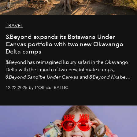
TRAVEL
&Beyond expands its Botswana Under
Canvas portfolio with two new Okavango
Delta camps
&Beyond
has reimagined luxury safari in the Okavango
Delta with the launch of two new intimate camps,
&Beyond Sandibe Under Canvas
and
&Beyond Nxabega
Under Canvas
. Together with the newly refurbished
12.22.2025 by L'Officiel BALTIC
&Beyond Chobe Under Canvas
, they complete a
seamless seven-night circuit through Botswana’s most
iconic wild places, a journey offering a rare combination
of adventure, intimacy, and sustainability.
Botswana
Under Canvas
is not a lodge — it’s the wild, felt, heard,
and breathed — an experience where comfort and
wilderness merge so completely that you become part