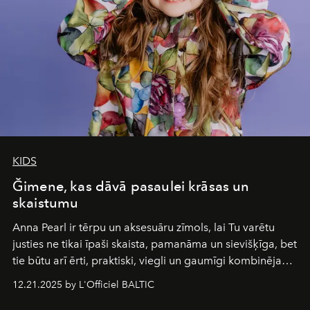
of it.
KIDS
Ğimene, kas dāvā pasaulei krāsas un
skaistumu
Anna Pearl
ir tērpu un aksesuāru zīmols, lai Tu varētu
justies ne tikai īpaši skaista, pamanāma un sievišķīga, bet
tie būtu arī ērti, praktiski, viegli un gaumīgi kombinējami
gan savā starpā, gan varētu pavadīt Tevi jebkuros dzīves
12.21.2025 by L'Officiel BALTIC
piedzīvojumos.