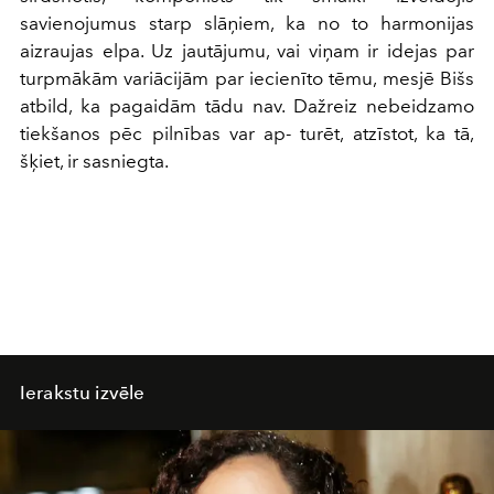
savienojumus starp slāņiem, ka no to harmonijas
aizraujas elpa. Uz jautājumu, vai viņam ir idejas par
turpmākām variācijām par iecienīto tēmu, mesjē Bišs
atbild, ka pagaidām tādu nav. Dažreiz nebeidzamo
tiekšanos pēc pilnības var ap- turēt, atzīstot, ka tā,
šķiet, ir sasniegta.
Ierakstu izvēle