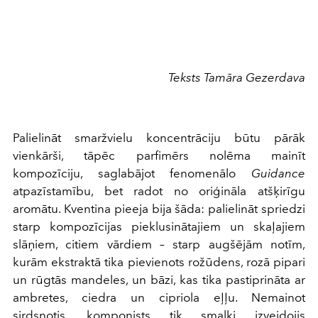
Teksts Tamāra Gezerdava
Palielināt smaržvielu koncentrāciju būtu pārāk
vienkārši, tāpēc parfimērs nolēma mainīt
kompozīciju, saglabājot fenomenālo
Guidance
atpazīstamību, bet radot no oriģināla atšķirīgu
aromātu. Kventina pieeja bija šāda: palielināt spriedzi
starp kompozīcijas pieklusinātajiem un skaļajiem
slāņiem, citiem vārdiem – starp augšējām notīm,
kurām ekstraktā tika pievienots rožūdens, rozā pipari
un rūgtās mandeles, un bāzi, kas tika pastiprināta ar
ambretes, ciedra un cipriola eļļu. Nemainot
sirdsnotis, komponists tik smalki izveidojis