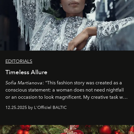
EDITORIALS
Timeless Allure
Sofia Martianova
: "This fashion story was created as a
conscious statement: a woman does not need nightfall
or an occasion to look magnificent. My creative task was
to capture
Timeless Allure
in daylight, to show luxury
12.25.2025 by L'Officiel BALTIC
that lives freely, confidently, and without permission. I
wanted her to feel radiant under the sun, where
elegance is not hidden by darkness but revealed
through clarity, movement, and presence."