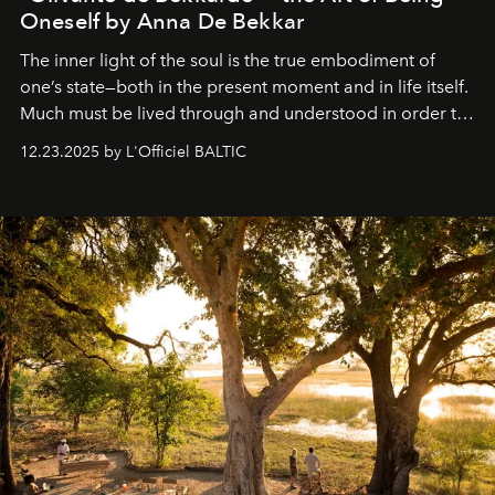
Oneself by Anna De Bekkar
The inner light of the soul is the true embodiment of
one’s state—both in the present moment and in life itself.
Much must be lived through and understood in order to
preserve that crystal clarity of awareness, which not
12.23.2025 by L'Officiel BALTIC
everyone sees at once, not everyone understands
immediately, and not everyone is ready to accept right
away. Time is essential, for beneath countless irresistible
masks, something truly beautiful hides modestly, without
seeking attention. To perceive the real essence, one
needs the art of reinterpretation. We have named this
look "Olivante".