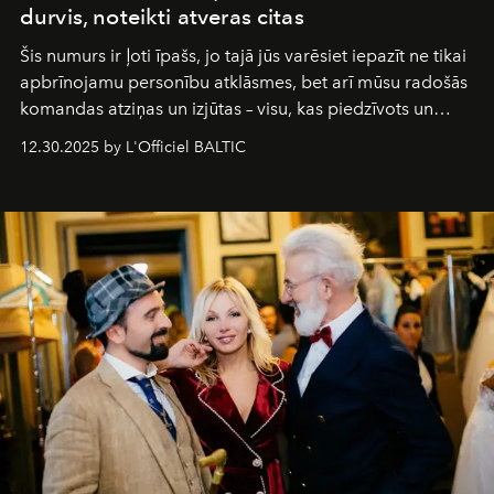
durvis, noteikti atveras citas
Šis numurs ir ļoti īpašs, jo tajā jūs varēsiet iepazīt ne tikai
apbrīnojamu personību atklāsmes, bet arī mūsu radošās
komandas atziņas un izjūtas – visu, kas piedzīvots un
pārdzīvots šo gandrīz 20 gadu laikā, veidojot žurnālu.
12.30.2025 by L'Officiel BALTIC
Šajā brīdī mums svarīgi pateikties visiem, kas bija kopā
ar mums. Tās nav atvadas, bet gan cita, jauna ceļa
sākums. Ar vissirsnīgākajiem laba vēlējumiem jūsu
L’Officiel Baltic
komanda.