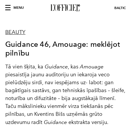
MENU
BALTIC
BEAUTY
Guidance 46, Amouage: meklējot
pilnību
Tā vien šķita, ka
Guidance
, kas
Amouage
piesaistīja jaunu auditoriju un iekaroja veco
pielūdzēju sirdi, nav iespējams uz- labot: gan
bagātīgais sastāvs, gan tehniskās īpašības – šleife,
noturība un difuzitāte – bija augstākajā līmenī.
Taču mākslinieku vienmēr virza tiekšanās pēc
pilnības, un Kventins Bišs uzņēmās grūto
uzdevumu radīt
Guidance
ekstrakta versiju.