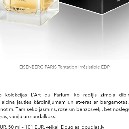
EISENBERG PARIS Tentation Irrésistible EDP
 kolekcijas L’Art du Parfum, ko radījis zīmola dibi
 aicina ļauties kārdinājumam un atveras ar bergamotes
 notīm. Tām seko jasmīns, roze un benzosveķi, bet noslēg
ņas, vaniļa un sandalkoks.
UR, 50 ml – 101 EUR, veikali Douglas,
douglas.lv