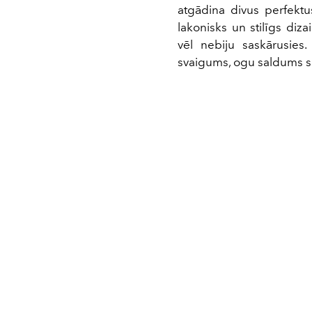
atgādina divus perfekt
lakonisks un stilīgs diza
vēl nebiju saskārusies
svaigums, ogu saldums s