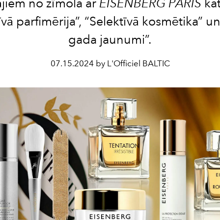
ājiem no zīmola ar
EISENBERG PARIS
kat
īvā parfimērija”, “Selektīvā kosmētika” u
gada jaunumi”.
07.15.2024 by L'Officiel BALTIC