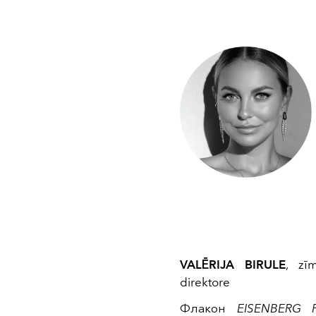
VALĒRIJA BIRULE
, zī
direktore
Флакон
EISENBERG Par