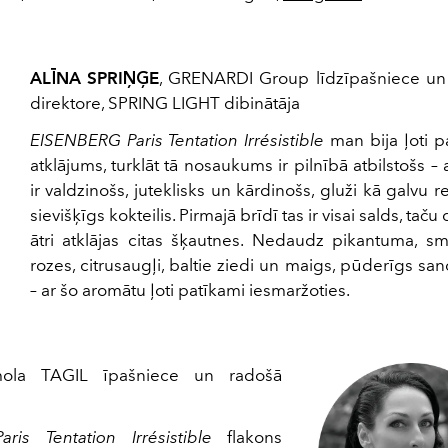
ALĪNA SPRIŅĢE
, GRENARDI Group līdzīpašniece un
direktore, SPRING LIGHT dibinātāja
EISENBERG Paris Tentation Irrésistible
man bija ļoti p
atklājums, turklāt tā nosaukums ir pilnībā atbilstošs –
ir valdzinošs, juteklisks un kārdinošs, gluži kā galvu r
sievišķīgs kokteilis. Pirmajā brīdī tas ir visai salds, tač
ātri atklājas citas šķautnes. Nedaudz pikantuma, sm
rozes, citrusaugļi, baltie ziedi un maigs, pūderīgs sa
– ar šo aromātu ļoti patīkami iesmaržoties.
mola TAGIL īpašniece un radošā
is Tentation Irrésistible
flakons