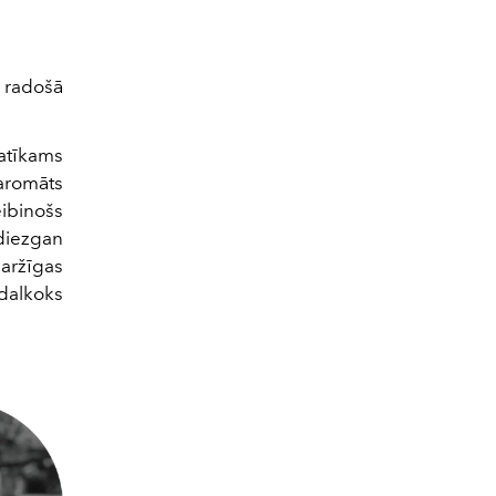
 radošā
atīkams
 aromāts
eibinošs
u diezgan
aržīgas
ndalkoks