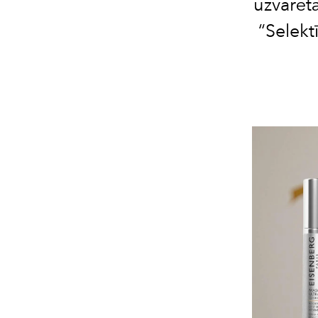
uzvarēt
“Selekt