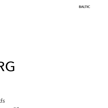
BALTIC
ERG
ds