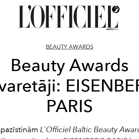
BEAUTY AWARDS
Beauty Awards
varetāji: EISENB
PARIS
epazīstinām
L`Officiel Baltic Beauty Awar