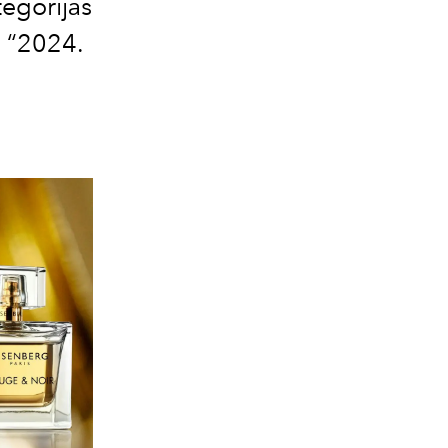
egorijās
n “2024.