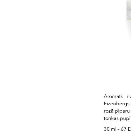
Aromāts no
Eizenbergs,
rozā piparu
tonkas pupi
30 ml – 67 E