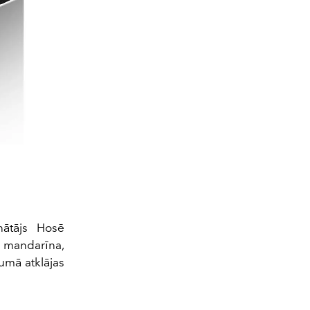
nātājs Hosē
, mandarīna,
umā atklājas