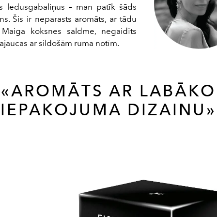
us ledusgabaliņus – man patīk šāds
ins. Šis ir neparasts aromāts, ar tādu
. Maiga koksnes saldme, negaidīts
ajaucas ar sildošām ruma notīm.
«AROMĀTS AR LABĀKO
IEPAKOJUMA DIZAINU»