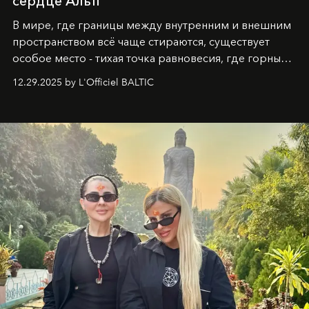
сердце Альп
В мире, где границы между внутренним и внешним
пространством всё чаще стираются, существует
особое место - тихая точка равновесия, где горные
вершины Швейцарии встречаются с бездонными
12.29.2025 by L'Officiel BALTIC
глубинами человеческой души. Здесь, на стыке
вечного льда и вечных вопросов, живёт и творит
Ольга Потапова - женщина, чей путь от поиска
истины превратился в искусство превращения
человеческих кризисов в возможности для
возрождения.