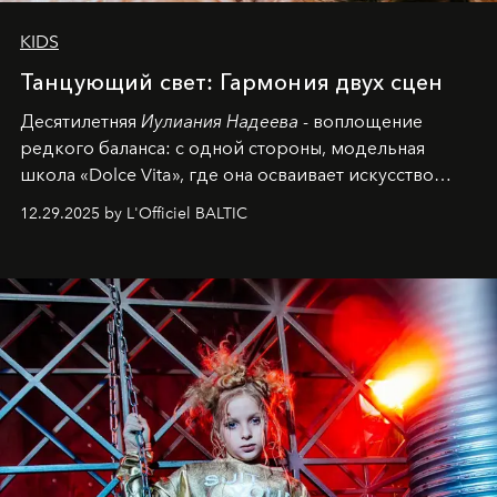
KIDS
Танцующий свет: Гармония двух сцен
Десятилетняя
Иулиания Надеева
- воплощение
редкого баланса: с одной стороны, модельная
школа «Dolce Vita», где она осваивает искусство
позы и образа, с другой - подготовительная
12.29.2025 by L'Officiel BALTIC
балетная студия при хореографическом училище,
куда она приходит с четырехлетним стажем
танцевального пути за плечами.