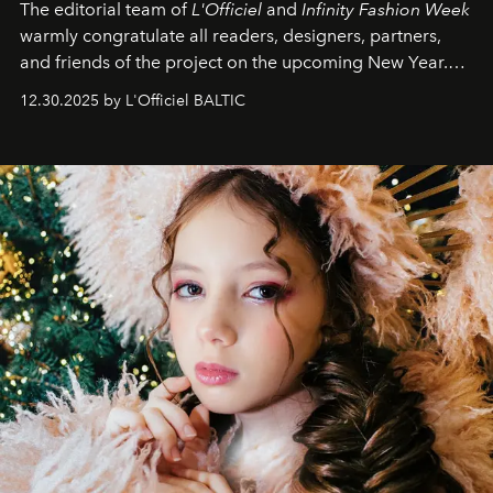
The editorial team of
L'Officiel
and
Infinity Fashion Week
warmly congratulate all readers, designers, partners,
and friends of the project on the upcoming New Year.
May 2026 bring growth, inspiration, bold ideas, and new
12.30.2025 by L'Officiel BALTIC
achievements.