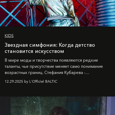
KIDS
Звездная симфония: Когда детство
становится искусством
В мире моды и творчества появляются редкие
таланты, чье присутствие меняет само понимание
возрастных границ. Стефания Кубарева -
десятилетняя обладательница невероятной
12.29.2025 by L'Officiel BALTIC
харизмы, чье имя уже украшает обложки
престижных международных изданий
FILLINI January
2025
и
LUXIA June 2025
, представляет собой
уникальное явление современной культуры.