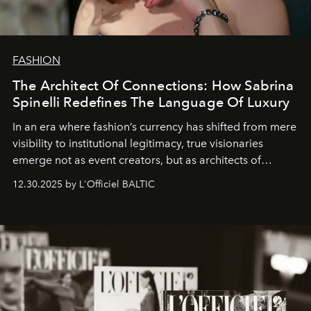
FASHION
The Architect Of Connections: How Sabrina
Spinelli Redefines The Language Of Luxury
In an era where fashion’s currency has shifted from mere
visibility to institutional legitimacy, true visionaries
emerge not as event creators, but as architects of
ecosystems.
Sabrina Spinelli
embodies this evolution—a
12.30.2025 by L'Officiel BALTIC
brand strategist with three decades of mastery in luxury,
whose work transcends consultancy to become a living
framework where creativity, commerce, and culture
converge with surgical precision.