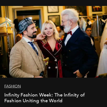
эти годы. И ни в коем случае не прощаемся. С
самыми искренними пожеланиями и теплом, ваша
команда
L’Officiel Baltic
.
FASHION
Infinity Fashion Week: The Infinity of
Fashion Uniting the World