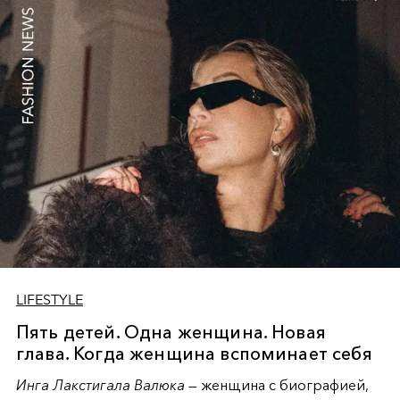
and highlights, embodying serene confidence where
restraint becomes the ultimate expression of power and
grace in contemporary fashion narrative.
LIFESTYLE
Пять детей. Одна женщина. Новая
глава. Когда женщина вспоминает себя
Инга Лакстигала Валюка
— женщина с биографией,