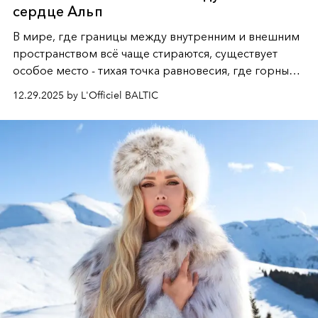
сердце Альп
В мире, где границы между внутренним и внешним
пространством всё чаще стираются, существует
особое место - тихая точка равновесия, где горные
вершины Швейцарии встречаются с бездонными
12.29.2025 by L'Officiel BALTIC
глубинами человеческой души. Здесь, на стыке
вечного льда и вечных вопросов, живёт и творит
Ольга Потапова - женщина, чей путь от поиска
истины превратился в искусство превращения
человеческих кризисов в возможности для
возрождения.