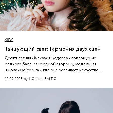
KIDS
Танцующий свет: Гармония двух сцен
Десятилетняя
Иулиания Надеева
- воплощение
редкого баланса: с одной стороны, модельная
школа «Dolce Vita», где она осваивает искусство
позы и образа, с другой - подготовительная
12.29.2025 by L'Officiel BALTIC
балетная студия при хореографическом училище,
куда она приходит с четырехлетним стажем
танцевального пути за плечами.