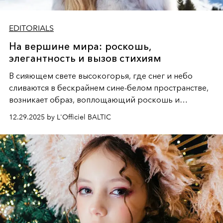
EDITORIALS
На вершине мира: роскошь,
элегантность и вызов стихиям
В сияющем свете высокогорья, где снег и небо
сливаются в бескрайнем сине-белом пространстве,
возникает образ, воплощающий роскошь и
дерзкую свободу. Грациозная фигура, облаченная то
12.29.2025 by L'Officiel BALTIC
в пышную белизну меха, то в огненный силуэт на
лыжах, становится центром этой снежной симфонии,
где каждая деталь - от шапки до лыжных палок -
подчеркивает безупречный вкус и хладнокровную
элегантность, визуализируя поэму о женственности,
которая не боится вызова стихий и диктует свои
правила даже на вершине мира.