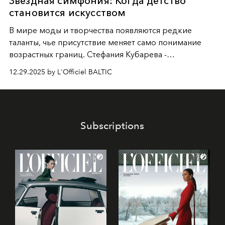
Звездная симфония: Когда детство
становится искусством
В мире моды и творчества появляются редкие
таланты, чье присутствие меняет само понимание
возрастных границ. Стефания Кубарева -
десятилетняя обладательница невероятной
12.29.2025 by L'Officiel BALTIC
харизмы, чье имя уже украшает обложки
престижных международных изданий
FILLINI January
2025
и
LUXIA June 2025
, представляет собой
уникальное явление современной культуры.
Subscriptions