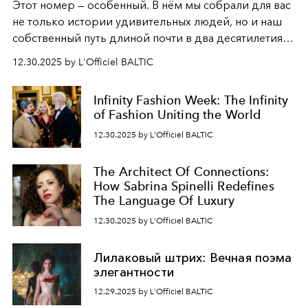
Этот номер — особенный. В нём мы собрали для вас
не только истории удивительных людей, но и наш
собственный путь длиной почти в два десятилетия.
Вместо привычного подведения итогов мы от всей
12.30.2025 by L'Officiel BALTIC
души говорим спасибо каждому, кто был с нами все
эти годы. И ни в коем случае не прощаемся. С
Infinity Fashion Week: The Infinity
самыми искренними пожеланиями и теплом, ваша
of Fashion Uniting the World
команда
L’Officiel Baltic
.
12.30.2025 by L'Officiel BALTIC
The Architect Of Connections:
How Sabrina Spinelli Redefines
The Language Of Luxury
12.30.2025 by L'Officiel BALTIC
Лилаковый штрих: Вечная поэма
элегантности
12.29.2025 by L'Officiel BALTIC