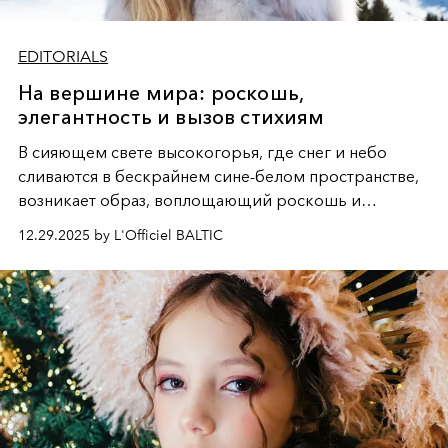
EDITORIALS
На вершине мира: роскошь,
элегантность и вызов стихиям
В сияющем свете высокогорья, где снег и небо
сливаются в бескрайнем сине-белом пространстве,
возникает образ, воплощающий роскошь и
дерзкую свободу. Грациозная фигура, облаченная то
12.29.2025 by L'Officiel BALTIC
в пышную белизну меха, то в огненный силуэт на
лыжах, становится центром этой снежной симфонии,
где каждая деталь - от шапки до лыжных палок -
подчеркивает безупречный вкус и хладнокровную
элегантность, визуализируя поэму о женственности,
которая не боится вызова стихий и диктует свои
правила даже на вершине мира.