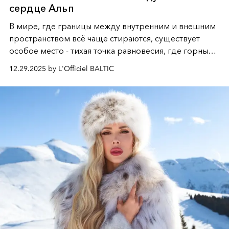
сердце Альп
В мире, где границы между внутренним и внешним
пространством всё чаще стираются, существует
особое место - тихая точка равновесия, где горные
вершины Швейцарии встречаются с бездонными
12.29.2025 by L'Officiel BALTIC
глубинами человеческой души. Здесь, на стыке
вечного льда и вечных вопросов, живёт и творит
Ольга Потапова - женщина, чей путь от поиска
истины превратился в искусство превращения
человеческих кризисов в возможности для
возрождения.