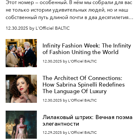
Этот номер — особенный. В нём мы собрали для вас
не только истории удивительных людей, но и наш
собственный путь длиной почти в два десятилетия.
Вместо привычного подведения итогов мы от всей
12.30.2025 by L'Officiel BALTIC
души говорим спасибо каждому, кто был с нами все
эти годы. И ни в коем случае не прощаемся. С
Infinity Fashion Week: The Infinity
самыми искренними пожеланиями и теплом, ваша
of Fashion Uniting the World
команда
L’Officiel Baltic
.
12.30.2025 by L'Officiel BALTIC
The Architect Of Connections:
How Sabrina Spinelli Redefines
The Language Of Luxury
12.30.2025 by L'Officiel BALTIC
Лилаковый штрих: Вечная поэма
элегантности
12.29.2025 by L'Officiel BALTIC