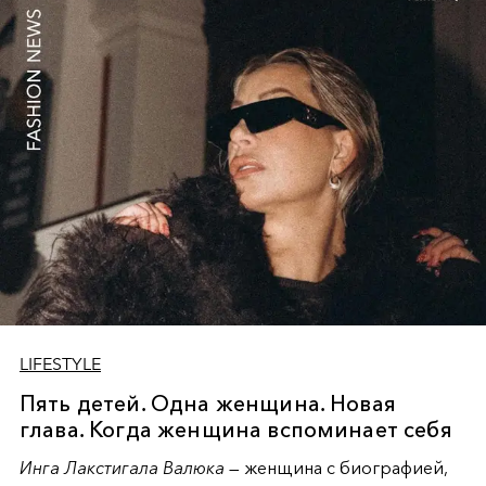
and highlights, embodying serene confidence where
restraint becomes the ultimate expression of power and
grace in contemporary fashion narrative.
LIFESTYLE
Пять детей. Одна женщина. Новая
глава. Когда женщина вспоминает себя
Инга Лакстигала Валюка
— женщина с биографией,