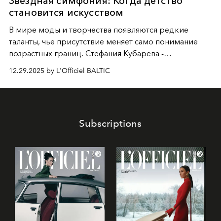
Звездная симфония: Когда детство
становится искусством
В мире моды и творчества появляются редкие
таланты, чье присутствие меняет само понимание
возрастных границ. Стефания Кубарева -
десятилетняя обладательница невероятной
12.29.2025 by L'Officiel BALTIC
харизмы, чье имя уже украшает обложки
престижных международных изданий
FILLINI January
2025
и
LUXIA June 2025
, представляет собой
уникальное явление современной культуры.
Subscriptions