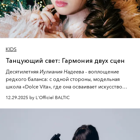
KIDS
Танцующий свет: Гармония двух сцен
Десятилетняя
Иулиания Надеева
- воплощение
редкого баланса: с одной стороны, модельная
школа «Dolce Vita», где она осваивает искусство
позы и образа, с другой - подготовительная
12.29.2025 by L'Officiel BALTIC
балетная студия при хореографическом училище,
куда она приходит с четырехлетним стажем
танцевального пути за плечами.