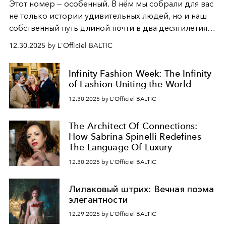
Этот номер — особенный. В нём мы собрали для вас
не только истории удивительных людей, но и наш
собственный путь длиной почти в два десятилетия.
Вместо привычного подведения итогов мы от всей
12.30.2025 by L'Officiel BALTIC
души говорим спасибо каждому, кто был с нами все
эти годы. И ни в коем случае не прощаемся. С
Infinity Fashion Week: The Infinity
самыми искренними пожеланиями и теплом, ваша
of Fashion Uniting the World
команда
L’Officiel Baltic
.
12.30.2025 by L'Officiel BALTIC
The Architect Of Connections:
How Sabrina Spinelli Redefines
The Language Of Luxury
12.30.2025 by L'Officiel BALTIC
Лилаковый штрих: Вечная поэма
элегантности
12.29.2025 by L'Officiel BALTIC