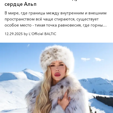
сердце Альп
В мире, где границы между внутренним и внешним
пространством всё чаще стираются, существует
особое место - тихая точка равновесия, где горные
вершины Швейцарии встречаются с бездонными
12.29.2025 by L'Officiel BALTIC
глубинами человеческой души. Здесь, на стыке
вечного льда и вечных вопросов, живёт и творит
Ольга Потапова - женщина, чей путь от поиска
истины превратился в искусство превращения
человеческих кризисов в возможности для
возрождения.