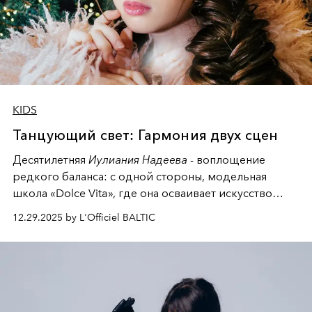
KIDS
Танцующий свет: Гармония двух сцен
Десятилетняя
Иулиания Надеева
- воплощение
редкого баланса: с одной стороны, модельная
школа «Dolce Vita», где она осваивает искусство
позы и образа, с другой - подготовительная
12.29.2025 by L'Officiel BALTIC
балетная студия при хореографическом училище,
куда она приходит с четырехлетним стажем
танцевального пути за плечами.