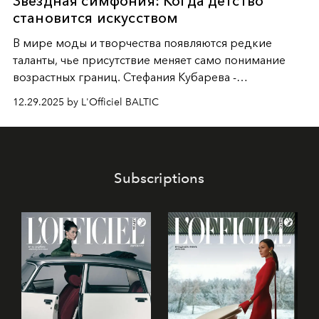
Звездная симфония: Когда детство
становится искусством
В мире моды и творчества появляются редкие
таланты, чье присутствие меняет само понимание
возрастных границ. Стефания Кубарева -
десятилетняя обладательница невероятной
12.29.2025 by L'Officiel BALTIC
харизмы, чье имя уже украшает обложки
престижных международных изданий
FILLINI January
2025
и
LUXIA June 2025
, представляет собой
уникальное явление современной культуры.
Subscriptions