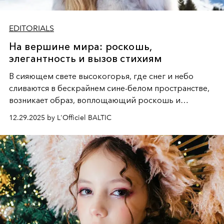
EDITORIALS
На вершине мира: роскошь,
элегантность и вызов стихиям
В сияющем свете высокогорья, где снег и небо
сливаются в бескрайнем сине-белом пространстве,
возникает образ, воплощающий роскошь и
дерзкую свободу. Грациозная фигура, облаченная то
12.29.2025 by L'Officiel BALTIC
в пышную белизну меха, то в огненный силуэт на
лыжах, становится центром этой снежной симфонии,
где каждая деталь - от шапки до лыжных палок -
подчеркивает безупречный вкус и хладнокровную
элегантность, визуализируя поэму о женственности,
которая не боится вызова стихий и диктует свои
правила даже на вершине мира.