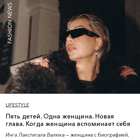
and highlights, embodying serene confidence where
restraint becomes the ultimate expression of power and
grace in contemporary fashion narrative.
LIFESTYLE
Пять детей. Одна женщина. Новая
глава. Когда женщина вспоминает себя
Инга Лакстигала Валюка
— женщина с биографией,