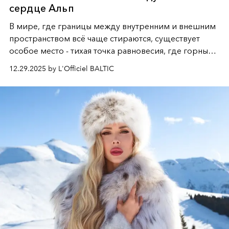
сердце Альп
В мире, где границы между внутренним и внешним
пространством всё чаще стираются, существует
особое место - тихая точка равновесия, где горные
вершины Швейцарии встречаются с бездонными
12.29.2025 by L'Officiel BALTIC
глубинами человеческой души. Здесь, на стыке
вечного льда и вечных вопросов, живёт и творит
Ольга Потапова - женщина, чей путь от поиска
истины превратился в искусство превращения
человеческих кризисов в возможности для
возрождения.