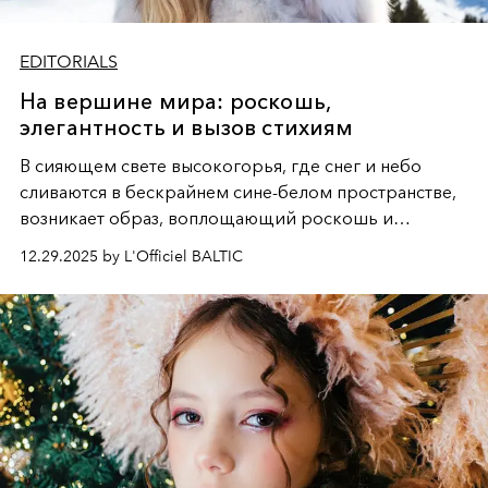
EDITORIALS
На вершине мира: роскошь,
элегантность и вызов стихиям
В сияющем свете высокогорья, где снег и небо
сливаются в бескрайнем сине-белом пространстве,
возникает образ, воплощающий роскошь и
дерзкую свободу. Грациозная фигура, облаченная то
12.29.2025 by L'Officiel BALTIC
в пышную белизну меха, то в огненный силуэт на
лыжах, становится центром этой снежной симфонии,
где каждая деталь - от шапки до лыжных палок -
подчеркивает безупречный вкус и хладнокровную
элегантность, визуализируя поэму о женственности,
которая не боится вызова стихий и диктует свои
правила даже на вершине мира.