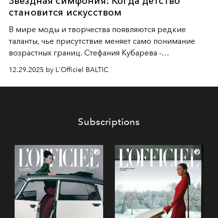
Звездная симфония: Когда детство
становится искусством
В мире моды и творчества появляются редкие
таланты, чье присутствие меняет само понимание
возрастных границ. Стефания Кубарева -
десятилетняя обладательница невероятной
12.29.2025 by L'Officiel BALTIC
харизмы, чье имя уже украшает обложки
престижных международных изданий
FILLINI January
2025
и
LUXIA June 2025
, представляет собой
уникальное явление современной культуры.
Subscriptions