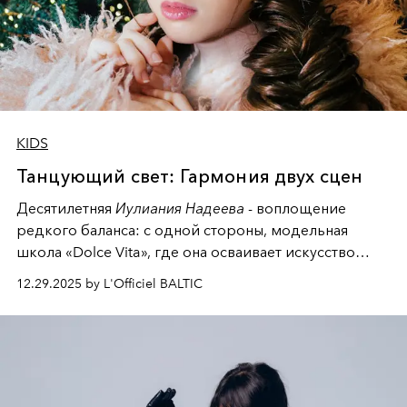
KIDS
Танцующий свет: Гармония двух сцен
Десятилетняя
Иулиания Надеева
- воплощение
редкого баланса: с одной стороны, модельная
школа «Dolce Vita», где она осваивает искусство
позы и образа, с другой - подготовительная
12.29.2025 by L'Officiel BALTIC
балетная студия при хореографическом училище,
куда она приходит с четырехлетним стажем
танцевального пути за плечами.