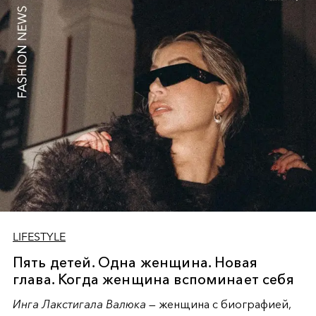
and highlights, embodying serene confidence where
restraint becomes the ultimate expression of power and
grace in contemporary fashion narrative.
LIFESTYLE
Пять детей. Одна женщина. Новая
глава. Когда женщина вспоминает себя
Инга Лакстигала Валюка
— женщина с биографией,