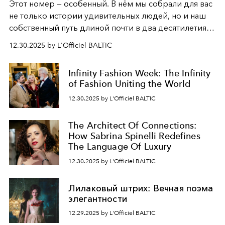
Этот номер — особенный. В нём мы собрали для вас
не только истории удивительных людей, но и наш
собственный путь длиной почти в два десятилетия.
Вместо привычного подведения итогов мы от всей
12.30.2025 by L'Officiel BALTIC
души говорим спасибо каждому, кто был с нами все
эти годы. И ни в коем случае не прощаемся. С
Infinity Fashion Week: The Infinity
самыми искренними пожеланиями и теплом, ваша
of Fashion Uniting the World
команда
L’Officiel Baltic
.
12.30.2025 by L'Officiel BALTIC
The Architect Of Connections:
How Sabrina Spinelli Redefines
The Language Of Luxury
12.30.2025 by L'Officiel BALTIC
Лилаковый штрих: Вечная поэма
элегантности
12.29.2025 by L'Officiel BALTIC