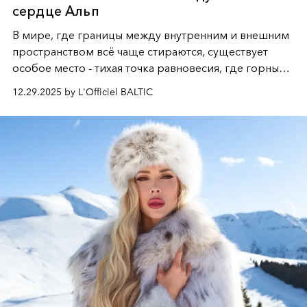
сердце Альп
В мире, где границы между внутренним и внешним
пространством всё чаще стираются, существует
особое место - тихая точка равновесия, где горные
вершины Швейцарии встречаются с бездонными
12.29.2025 by L'Officiel BALTIC
глубинами человеческой души. Здесь, на стыке
вечного льда и вечных вопросов, живёт и творит
Ольга Потапова - женщина, чей путь от поиска
истины превратился в искусство превращения
человеческих кризисов в возможности для
возрождения.