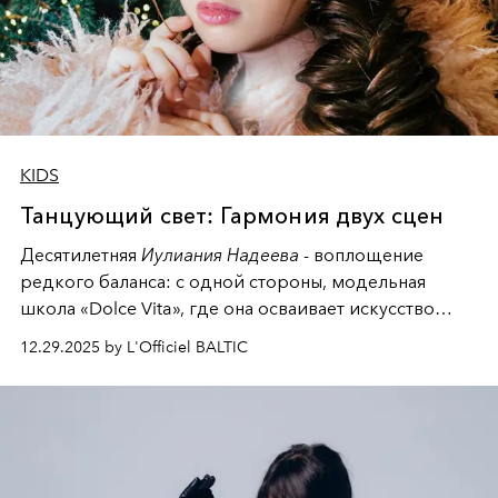
KIDS
Танцующий свет: Гармония двух сцен
Десятилетняя
Иулиания Надеева
- воплощение
редкого баланса: с одной стороны, модельная
школа «Dolce Vita», где она осваивает искусство
позы и образа, с другой - подготовительная
12.29.2025 by L'Officiel BALTIC
балетная студия при хореографическом училище,
куда она приходит с четырехлетним стажем
танцевального пути за плечами.