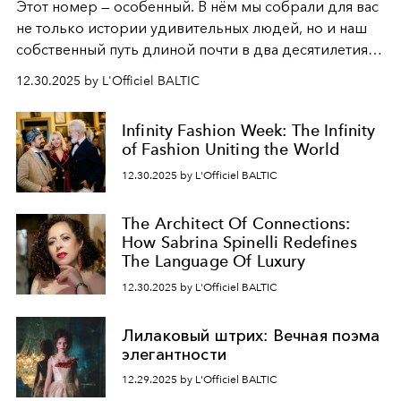
Этот номер — особенный. В нём мы собрали для вас
не только истории удивительных людей, но и наш
собственный путь длиной почти в два десятилетия.
Вместо привычного подведения итогов мы от всей
12.30.2025 by L'Officiel BALTIC
души говорим спасибо каждому, кто был с нами все
эти годы. И ни в коем случае не прощаемся. С
Infinity Fashion Week: The Infinity
самыми искренними пожеланиями и теплом, ваша
of Fashion Uniting the World
команда
L’Officiel Baltic
.
12.30.2025 by L'Officiel BALTIC
The Architect Of Connections:
How Sabrina Spinelli Redefines
The Language Of Luxury
12.30.2025 by L'Officiel BALTIC
Лилаковый штрих: Вечная поэма
элегантности
12.29.2025 by L'Officiel BALTIC