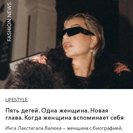
and highlights, embodying serene confidence where
restraint becomes the ultimate expression of power and
grace in contemporary fashion narrative.
LIFESTYLE
Пять детей. Одна женщина. Новая
глава. Когда женщина вспоминает себя
Инга Лакстигала Валюка
— женщина с биографией,