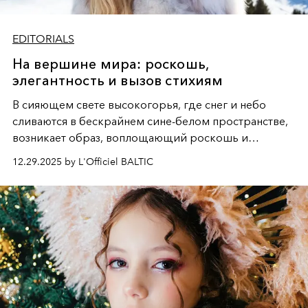
EDITORIALS
На вершине мира: роскошь,
элегантность и вызов стихиям
В сияющем свете высокогорья, где снег и небо
сливаются в бескрайнем сине-белом пространстве,
возникает образ, воплощающий роскошь и
дерзкую свободу. Грациозная фигура, облаченная то
12.29.2025 by L'Officiel BALTIC
в пышную белизну меха, то в огненный силуэт на
лыжах, становится центром этой снежной симфонии,
где каждая деталь - от шапки до лыжных палок -
подчеркивает безупречный вкус и хладнокровную
элегантность, визуализируя поэму о женственности,
которая не боится вызова стихий и диктует свои
правила даже на вершине мира.