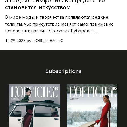
Звездная симфония: Когда детство
становится искусством
В мире моды и творчества появляются редкие
таланты, чье присутствие меняет само понимание
возрастных границ. Стефания Кубарева -
десятилетняя обладательница невероятной
12.29.2025 by L'Officiel BALTIC
харизмы, чье имя уже украшает обложки
престижных международных изданий
FILLINI January
2025
и
LUXIA June 2025
, представляет собой
уникальное явление современной культуры.
Subscriptions