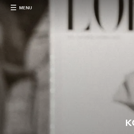
MENU
к