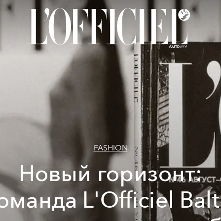
FASHION
Новый горизонт:
оманда L'Officiel Balt