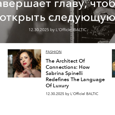
авершает главу, что
открыть следующу
12.30.2025 by L'Officiel BALTIC
FASHION
The Architect Of
Connections: How
Sabrina Spinelli
Redefines The Language
Of Luxury
12.30.2025 by L'Officiel BALTIC