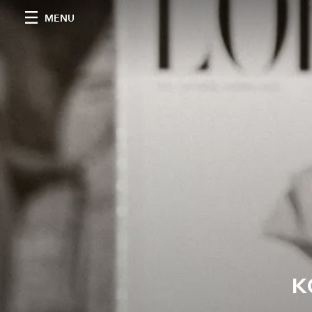
MENU
к