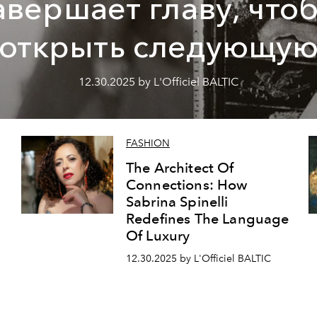
авершает главу, что
открыть следующу
12.30.2025 by L'Officiel BALTIC
FASHION
The Architect Of
Connections: How
Sabrina Spinelli
Redefines The Language
Of Luxury
12.30.2025 by L'Officiel BALTIC