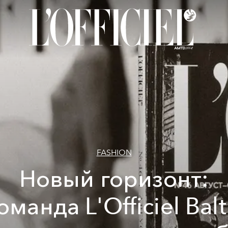
FASHION
Новый горизонт:
оманда L'Officiel Balt