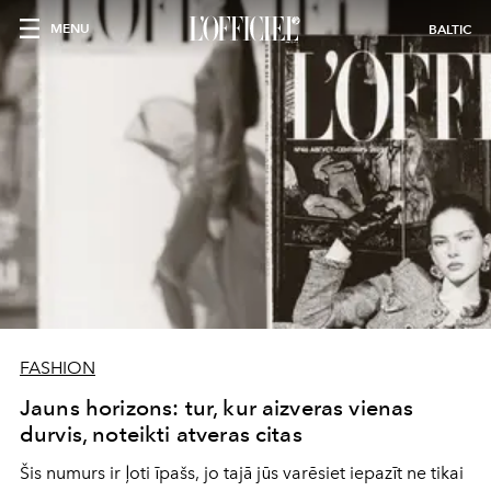
MENU
BALTIC
FASHION
Jauns horizons: tur, kur aizveras vienas
durvis, noteikti atveras citas
Šis numurs ir ļoti īpašs, jo tajā jūs varēsiet iepazīt ne tikai