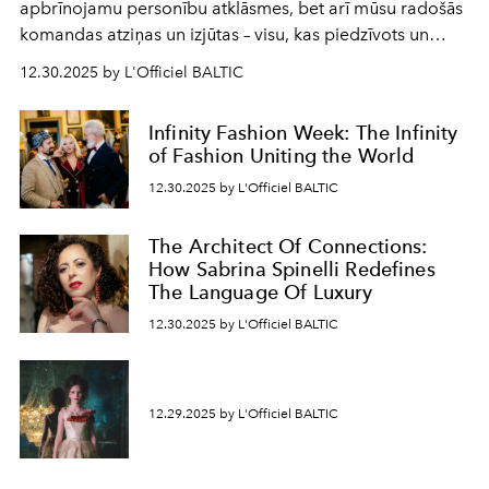
apbrīnojamu personību atklāsmes, bet arī mūsu radošās
komandas atziņas un izjūtas – visu, kas piedzīvots un
pārdzīvots šo gandrīz 20 gadu laikā, veidojot žurnālu.
12.30.2025 by L'Officiel BALTIC
Šajā brīdī mums svarīgi pateikties visiem, kas bija kopā
ar mums. Tās nav atvadas, bet gan cita, jauna ceļa
Infinity Fashion Week: The Infinity
sākums. Ar vissirsnīgākajiem laba vēlējumiem jūsu
of Fashion Uniting the World
L’Officiel Baltic
komanda.
12.30.2025 by L'Officiel BALTIC
The Architect Of Connections:
How Sabrina Spinelli Redefines
The Language Of Luxury
12.30.2025 by L'Officiel BALTIC
12.29.2025 by L'Officiel BALTIC