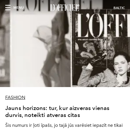
MENU
BALTIC
FASHION
Jauns horizons: tur, kur aizveras vienas
durvis, noteikti atveras citas
Šis numurs ir ļoti īpašs, jo tajā jūs varēsiet iepazīt ne tikai