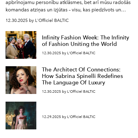
apbrīnojamu personību atklāsmes, bet arī mūsu radošās
komandas atziņas un izjūtas – visu, kas piedzīvots un
pārdzīvots šo gandrīz 20 gadu laikā, veidojot žurnālu.
12.30.2025 by L'Officiel BALTIC
Šajā brīdī mums svarīgi pateikties visiem, kas bija kopā
ar mums. Tās nav atvadas, bet gan cita, jauna ceļa
Infinity Fashion Week: The Infinity
sākums. Ar vissirsnīgākajiem laba vēlējumiem jūsu
of Fashion Uniting the World
L’Officiel Baltic
komanda.
12.30.2025 by L'Officiel BALTIC
The Architect Of Connections:
How Sabrina Spinelli Redefines
The Language Of Luxury
12.30.2025 by L'Officiel BALTIC
12.29.2025 by L'Officiel BALTIC