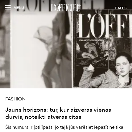
MENU
BALTIC
FASHION
Jauns horizons: tur, kur aizveras vienas
durvis, noteikti atveras citas
Šis numurs ir ļoti īpašs, jo tajā jūs varēsiet iepazīt ne tikai