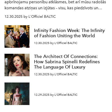
apbrīnojamu personību atklāsmes, bet arī mūsu radošās
komandas atziņas un izjūtas – visu, kas piedzīvots un
pārdzīvots šo gandrīz 20 gadu laikā, veidojot žurnālu.
12.30.2025 by L'Officiel BALTIC
Šajā brīdī mums svarīgi pateikties visiem, kas bija kopā
ar mums. Tās nav atvadas, bet gan cita, jauna ceļa
Infinity Fashion Week: The Infinity
sākums. Ar vissirsnīgākajiem laba vēlējumiem jūsu
of Fashion Uniting the World
L’Officiel Baltic
komanda.
12.30.2025 by L'Officiel BALTIC
The Architect Of Connections:
How Sabrina Spinelli Redefines
The Language Of Luxury
12.30.2025 by L'Officiel BALTIC
12.29.2025 by L'Officiel BALTIC