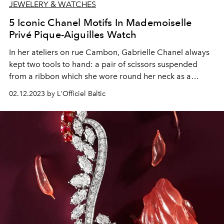
JEWELERY & WATCHES
5 Iconic Chanel Motifs In Mademoiselle
Privé Pique-Aiguilles Watch
In her ateliers on rue Cambon, Gabrielle Chanel always
kept two tools to hand: a pair of scissors suspended
from a ribbon which she wore round her neck as a
sautoir, and on her wrist the indispensable tool of any
02.12.2023 by L'Officiel Baltic
seamstress, a pincushion. In 2023, Arnaud Chastaingt,
Director of the CHANEL Watchmaking Creation Studio,
has borrowed this tool to create the Mademoiselle Privé
Pique-Aiguilles watch.