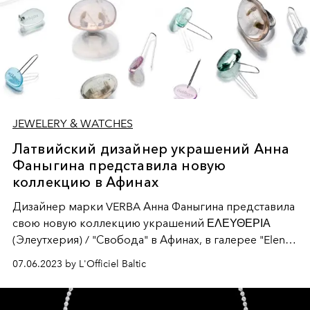
JEWELERY & WATCHES
Латвийский дизайнер украшений Анна
Фаныгина представила новую
коллекцию в Афинах
Дизайнер марки VERBA Анна Фаныгина представила
свою новую коллекцию украшений ΕΛΕΥΘΕΡΙΑ
(Элеутхерия) / "Свобода" в Афинах, в галерее "Eleni
Marneri Gallery". С этой галереей дизайнер
07.06.2023 by L'Officiel Baltic
сотрудничает с 2018-го года. Среди гостей были
посол Латвии в Греции Иева Бриеде (Ieva Briede) и
куратор музея украшений в Афинах Byron Vafeiadis