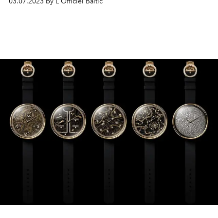
03.07.2023 by L'Officiel Baltic
наследием и путешествиями братьев Картье — Луи,
Пьера и Жака. В нынешнюю, третью, «главу»
коллекции вошли четыре роскошных колье.