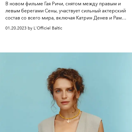
В новом фильме Гая Ричи, снятом между правым и
левым берегами Сены, участвует сильный актерский
состав со всего мира, включая Катрин Денев и Рами
Малек. Идея? Отдать дань уважения некоему
01.20.2023 by L'Officiel Baltic
авангардному духу, связанному с Парижем, его
свободой и творчеством, культурная география
которого так хорошо запечатлена в фильмах «новой
волны».