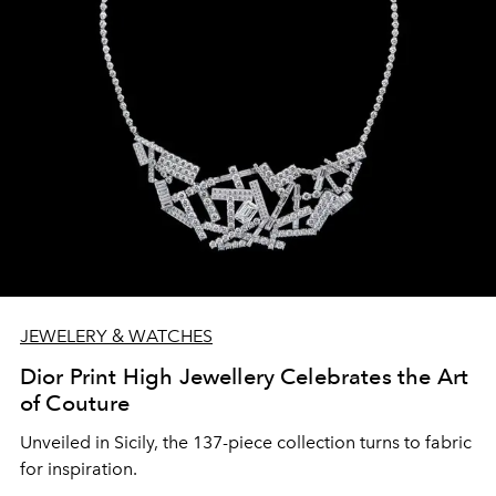
(Ilias Lalaounis Jewelry Museum).
JEWELERY & WATCHES
Dior Print High Jewellery Celebrates the Art
of Couture
Unveiled in Sicily, the 137-piece collection turns to fabric
for inspiration.