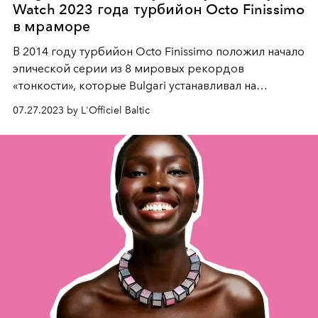
Watch 2023 года турбийон Octo Finissimo
в мраморе
В 2014 году турбийон Octo Finissimo положил начало
эпической серии из 8 мировых рекордов
«тонкости», которые Bulgari устанавливал на
протяжении 8 лет. Чтобы красиво отметить
07.27.2023 by L'Officiel Baltic
благотворительный аукцион Only Watch 2023, эти
культовые часы стали предметом уникальной
трактовки в... мраморе! Дорогой Bulgari материал,
часто ассоциирующийся с миром искусства и
архитектуры, для этого исключительного события
превращает достижение часового искусства в
художественный шедевр.