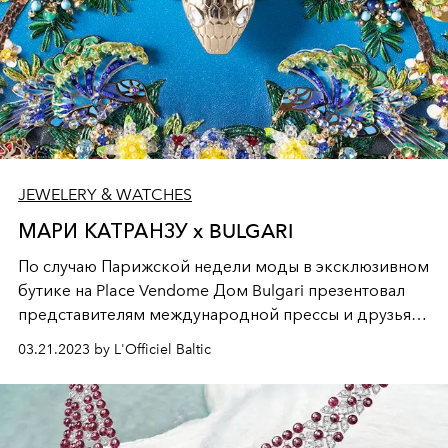
JEWELERY & WATCHES
МАРИ КАТРАНЗУ х BULGARI
По случаю Парижской недели моды в эксклюзивном
бутике на Place Vendome Дом Bulgari презентовал
представителям международной прессы и друзьям
бренда три ювелирные сумки из лимитированной
03.21.2023 by L'Officiel Baltic
серии Serpenti, рожденные в результате успешного
сотрудничества римского ювелира и
дальновидного модельера Мари Катранзу, под
знаком вечно переменчивого символа Змеи.