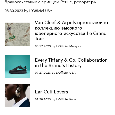
бракосочетании с принцем Ренье, репортеры
увековечили её портрет. Листок кофейного зерна
08.30.2023 by L'Officiel USA
украшал
ожерелье на шее очаровательной Грейс.
Почти
70 лет спустя, Cartier представил
обновленную
Van Cleef & Arpels представляет
коллекцию
Grain de Café
.
коллекцию высокого
ювелирного искусства Le Grand
Tour
08.17.2023 by L'Officiel Malaysia
Every Tiffany & Co. Collaboration
in the Brand's History
07.27.2023 by L'Officiel USA
Ear Cuff Lovers
07.28.2023 by L'Officiel Italia