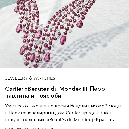
Празднование чудес природы благодаря
уникальному сочетанию ювелирного вдохновения,
мастерства изделий из кожи и мастерства Высокой
Моды.
JEWELERY & WATCHES
Cartier «Beautés du Monde» III. Перо
павлина и пояс оби
Уже несколько лет во время Недели высокой моды
в Париже ювелирный дом Cartier представляет
новую коллекцию «Beautés du Monde» («Красоты
мира»), вдохновленную природой, культурным