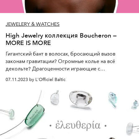
JEWELERY & WATCHES
High Jewelry коллекция Boucheron —
MORE IS MORE
Гигантский бант в волосах, бросающий вызов
законам гравитации? Огромные колье на всё
декольте? Драгоценности играющие с
измерениями, выпрыгивают из своей шкатулки, как
07.11.2023 by L'Officiel Baltic
озорные эскизы, внезапно появившиеся из бумаги...
А почему бы и нет? Исключительные изделия
коллекции More is More – это настоящие жемчужины
техники, экспериментов, мастерства.