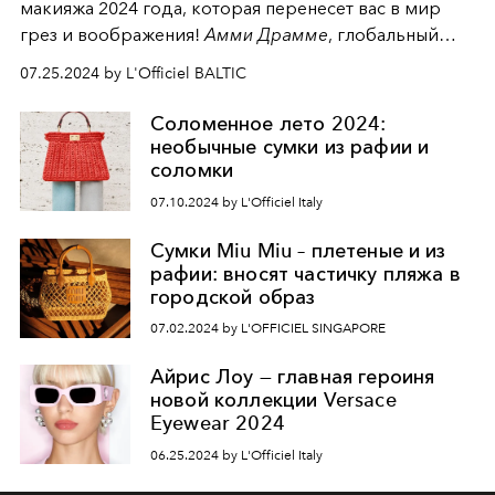
макияжа 2024 года, которая перенесет вас в мир
грез и воображения!
Амми Драмме
, глобальный
креативный партнер по макияжу и член
COMETES
07.25.2024 by L'Officiel BALTIC
COLLECTIVE
, вдохнула солнечную, почти магическую
энергию в новую линейку. Вдохновленная
Соломенное лето 2024:
роскошной природой, она создала невероятный
необычные сумки из рафии и
лабиринт цвета, богатый разнообразными
соломки
оттенками и фантазийными нюансами.
07.10.2024 by L'Officiel Italy
Сумки Miu Miu – плетеные и из
рафии: вносят частичку пляжа в
городской образ
07.02.2024 by L'OFFICIEL SINGAPORE
Айрис Лоу — главная героиня
новой коллекции Versace
Eyewear 2024
06.25.2024 by L'Officiel Italy