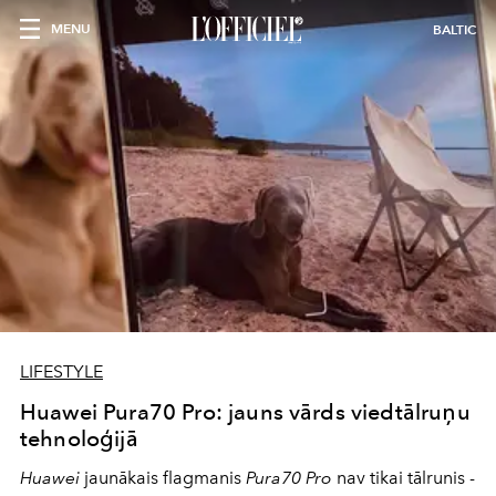
MENU
BALTIC
LIFESTYLE
Huawei Pura70 Pro: jauns vārds viedtālruņu
tehnoloģijā
Huawei
jaunākais flagmanis
Pura70 Pro
nav tikai tālrunis -