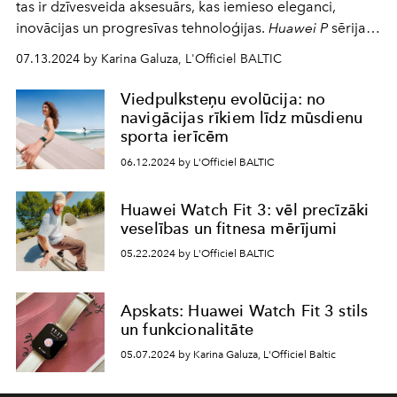
tas ir dzīvesveida aksesuārs, kas iemieso eleganci,
inovācijas un progresīvas tehnoloģijas.
Huawei P
sērijas
pērle noteikti pievērsīs apkārtējo uzmanību ar savu
07.13.2024 by Karina Galuza, L'Officiel BALTIC
stilīgo dizainu un jaudīgajām specifikācijām. Jaunajam
viedtālrunim ir daudz priekšrocību un mēs pastāstīsim,
Viedpulksteņu evolūcija: no
kas tieši mūs pārsteidza.
navigācijas rīkiem līdz mūsdienu
sporta ierīcēm
06.12.2024 by L'Officiel BALTIC
Huawei Watch Fit 3: vēl precīzāki
veselības un fitnesa mērījumi
05.22.2024 by L'Officiel BALTIC
Apskats: Huawei Watch Fit 3 stils
un funkcionalitāte
05.07.2024 by Karina Galuza, L'Officiel Baltic